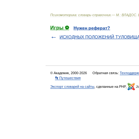
Психомоторика:
cловарь
-
справочник
.—
М
.
:
ВЛАДОС
.
Игры ⚽
Нужен реферат?
ИСХОДНЫХ ПОЛОЖЕНИЙ ТУЛОВИЩА
© Академик, 2000-2026
Обратная связь:
Техподдерж
👣 Путешествия
Экспорт словарей на сайты
, сделанные на PHP,
Jo