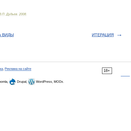
В
.
П
.
Дудьев
.
2008
.
 ВИДЫ
ИТЕРАЦИЯ
ка
,
Реклама на сайте
18+
omla,
Drupal,
WordPress, MODx.