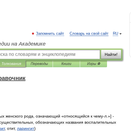
Запомнить сайт
Словарь на свой сайт
RU
едии на Академике
Найти!
Толкования
Переводы
Книги
Игры ⚽
равочник
ых
женского
рода
,
означающий
«
относящийся
к
чему
-
л
.»] -
существительных
,
обозначающих
названия
воспалительных
рит
,
отит
,
ларингит
)