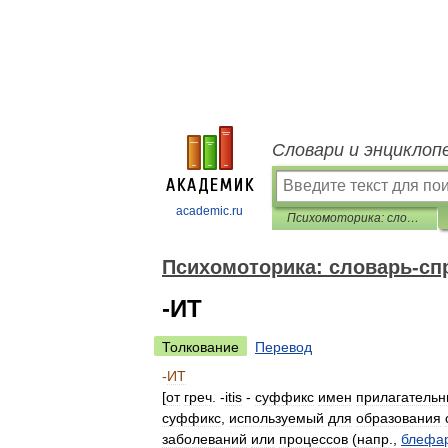
Словари и энциклоп
academic.ru
Психомоторика: cловарь-справочник
Психомоторика: cловарь-сп
-ИТ
Толкование
Перевод
-
ИТ
[
от
греч
. -
itis
-
суффикс
имен
прилагательн
суффикс
,
используемый
для
образования
заболеваний
или
процессов
(
напр
.,
блефа