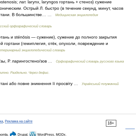
tenosis; лат. larynx, laryngos гортань + стеноз) сужение
оническим. Острый Л. быстро (в течение секунд, минут, часов
гортани. В большинстве… …
Медицинская энциклопедия
сский орфографический словарь
ртань и sténōsis — сужение), сужение до полного закрытия
й гортани (гемиплегия, отёк, опухоли, повреждение и
етеринарный энциклопедический словарь
/зы, Р. ларингостено/зов …
Орфографический словарь русского языка
итно. Раздельно. Через дефис.
ртані або повне зникнення її просвіту …
Український тлумачний
ка
,
Реклама на сайте
18+
omla,
Drupal,
WordPress, MODx.