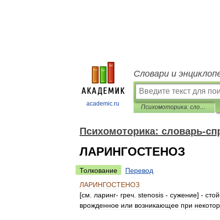
Словари и энциклоп
academic.ru
Психомоторика: cловарь-справочник
Психомоторика: cловарь-сп
ЛАРИНГОСТЕНОЗ
Толкование
Перевод
ЛАРИНГОСТЕНОЗ
[
см
.
ларинг
-
греч
.
stenosis
-
сужение
] -
стой
врожденное
или
возникающее
при
некото