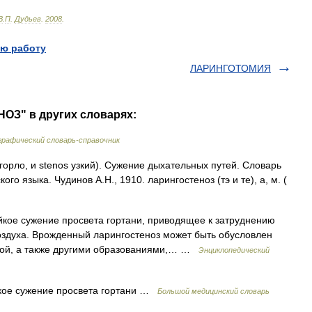
В
.
П
.
Дудьев
.
2008
.
ю работу
ЛАРИНГОТОМИЯ
ОЗ" в других словарях:
рафический словарь-справочник
s горло, и stenos узкий). Сужение дыхательных путей. Словарь
го языка. Чудинов А.Н., 1910. ларингостеноз (тэ и те), а, м. (
йкое сужение просвета гортани, приводящее к затруднению
оздуха. Врожденный ларингостеноз может быть обусловлен
мой, а также другими образованиями,… …
Энциклопедический
йкое сужение просвета гортани …
Большой медицинский словарь