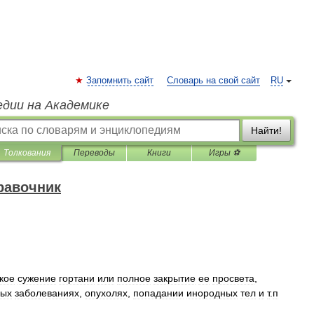
Запомнить сайт
Словарь на свой сайт
RU
едии на Академике
Найти!
Толкования
Переводы
Книги
Игры ⚽
равочник
кое
сужение
гортани
или
полное
закрытие
ее
просвета
,
рых
заболеваниях
,
опухолях
,
попадании
инородных
тел
и
т
.
п