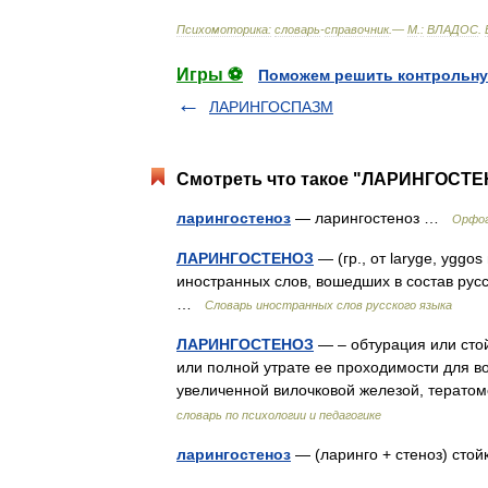
Психомоторика:
cловарь
-
справочник
.—
М
.
:
ВЛАДОС
.
Игры ⚽
Поможем решить контрольну
ЛАРИНГОСПАЗМ
Смотреть что такое "ЛАРИНГОСТЕН
ларингостеноз
— ларингостеноз …
Орфог
ЛАРИНГОСТЕНОЗ
— (гр., от laryge, yggo
иностранных слов, вошедших в состав русско
…
Словарь иностранных слов русского языка
ЛАРИНГОСТЕНОЗ
— – обтурация или сто
или полной утрате ее проходимости для в
увеличенной вилочковой железой, терато
словарь по психологии и педагогике
ларингостеноз
— (ларинго + стеноз) сто