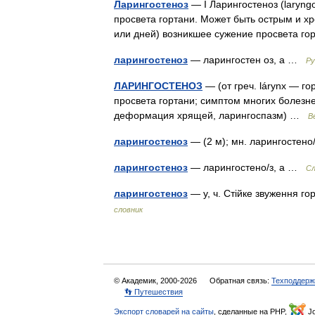
Ларингостеноз
— I Ларингостеноз (laryngos
просвета гортани. Может быть острым и хр
или дней) возникшее сужение просвета 
ларингостеноз
— ларингостен оз, а …
Ру
ЛАРИНГОСТЕНОЗ
— (от греч. lárynx — го
просвета гортани; симптом многих болезне
деформация хрящей, ларингоспазм) …
В
ларингостеноз
— (2 м); мн. ларингостено
ларингостеноз
— ларингостено/з, а …
Сл
ларингостеноз
— у, ч. Стійке звуження го
словник
© Академик, 2000-2026
Обратная связь:
Техподдерж
👣 Путешествия
Экспорт словарей на сайты
, сделанные на PHP,
Jo