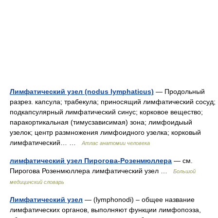
Лимфатический узел (nodus lymphaticus)
— Продольный
разрез. капсула; трабекула; приносящий лимфатический сосуд;
подкапсулярный лимфатический синус; корковое вещество;
паракортикальная (тимусзависимая) зона; лимфоидыый
узелок; центр размножения лимфоидного узелка; корковый
лимфатический… …
Атлас анатомии человека
лимфатический узел Пирогова-Розенмюллера
— см.
Пирогова Розенмюллера лимфатический узел …
Большой
медицинский словарь
Лимфатический узел
— (lymphonodi) – общее название
лимфатических органов, выполняют функции лимфопоэза,