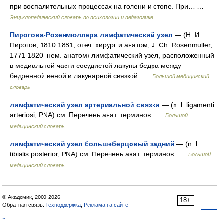
при воспалительных процессах на голени и стопе. При… …
Энциклопедический словарь по психологии и педагогике
Пирогова-Розенмюллера лимфатический узел
— (Н. И.
Пирогов, 1810 1881, отеч. хирург и анатом; J. Ch. Rosenmuller,
1771 1820, нем. анатом) лимфатический узел, расположенный
в медиальной части сосудистой лакуны бедра между
бедренной веной и лакунарной связкой …
Большой медицинский
словарь
лимфатический узел артериальной связки
— (n. l. ligamenti
arteriosi, PNA) см. Перечень анат. терминов …
Большой
медицинский словарь
лимфатический узел большеберцовый задний
— (n. l.
tibialis posterior, PNA) см. Перечень анат. терминов …
Большой
медицинский словарь
© Академик, 2000-2026
18+
Обратная связь:
Техподдержка
,
Реклама на сайте