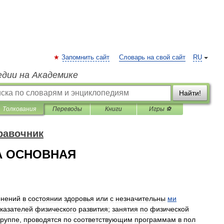
Запомнить сайт
Словарь на свой сайт
RU
едии на Академике
Найти!
Толкования
Переводы
Книги
Игры ⚽
равочник
А ОСНОВНАЯ
онений
в
состоянии
здоровья
или
с
незначительны
ми
казателей
физического
развития
;
занятия
по
физической
группе
,
проводятся
по
соответствующим
программам
в
пол