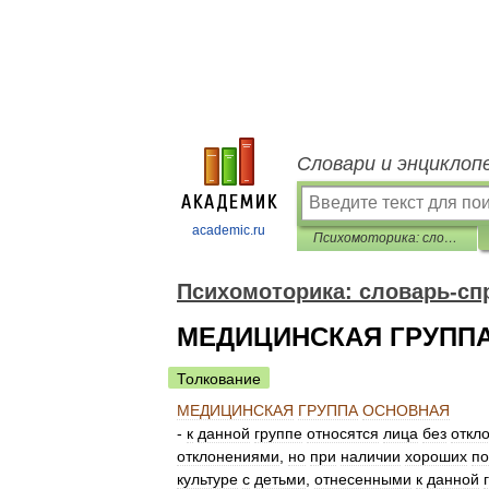
Словари и энциклоп
academic.ru
Психомоторика: cловарь-справочник
Психомоторика: cловарь-сп
МЕДИЦИНСКАЯ ГРУПП
Толкование
МЕДИЦИНСКАЯ
ГРУППА
ОСНОВНАЯ
-
к
данной
группе
относятся
лица
без
откл
отклонениями
,
но
при
наличии
хороших
по
культуре
с
детьми
,
отнесенными
к
данной