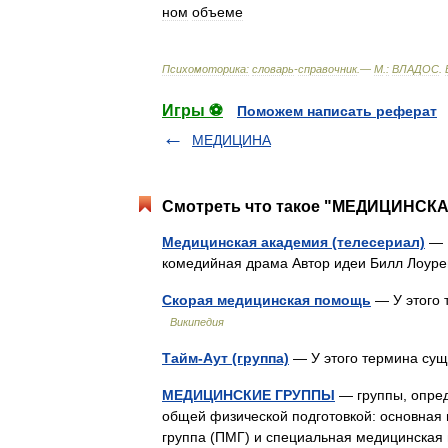
ном
объеме
Психомоторика:
cловарь
-
справочник
.—
М
.
:
ВЛАДОС
.
Игры ⚽
Поможем написать реферат
МЕДИЦИНА
Смотреть что такое "МЕДИЦИНСКА
Медицинская академия (телесериал)
— К
комедийная драма Автор идеи Билл Лоур
Скорая медицинская помощь
— У этого 
Википедия
Тайм-Аут (группа)
— У этого термина сущ
МЕДИЦИНСКИЕ ГРУППЫ
— группы, опре
общей физической подготовкой: основная 
группа (ПМГ) и специальная медицинская