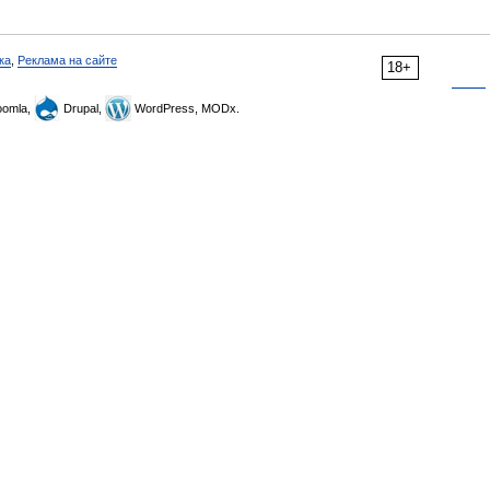
ка
,
Реклама на сайте
18+
omla,
Drupal,
WordPress, MODx.