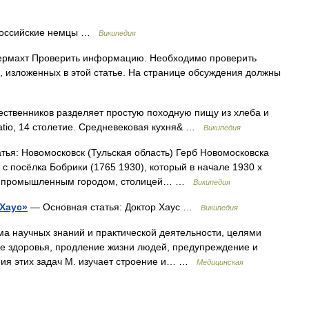
Российские немцы …
Википедия
ермахт Проверить информацию. Необходимо проверить
, изложенных в этой статье. На странице обсуждения должны
ственников разделяет простую походную пищу из хлеба и
e Ratio, 14 столетие. Средневековая кухня& …
Википедия
ья: Новомосковск (Тульская область) Герб Новомосковска
с посёлка Бобрики (1765 1930), который в начале 1930 х
пным промышленным городом, столицей… …
Википедия
 Хаус»
— Основная статья: Доктор Хаус …
Википедия
а научных знаний и практической деятельности, целями
е здоровья, продление жизни людей, предупреждение и
ния этих задач М. изучает строение и… …
Медицинская