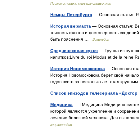
Психомоторика: cловарь-справочник
Немцы Петербурга
— Основная статья: 
История вермахта
— Основная статья: В
точность фактов и достоверность сведений
быть пояснения …
Википедия
Средневековая кухня
— Группа из путеше
напитков;Livre du roi Modus et de la rein
История Новомосковска
— Основная стат
История Новомосковска берёт своё начало 
годов всего за несколько лет стал кру
Список эпизодов телесериала «Доктор
Медицина
— I Медицина Медицина систем
которой являются укрепление и сохранени
лечение болезней человека. Для выполне
энциклопедия