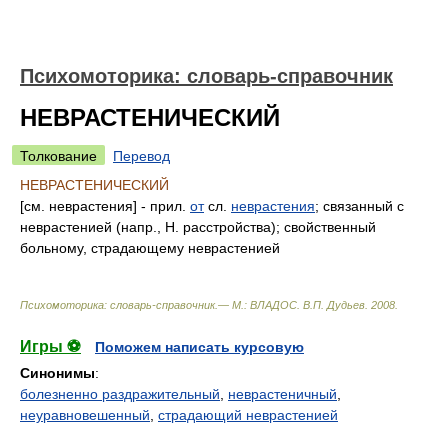
Психомоторика: cловарь-справочник
НЕВРАСТЕНИЧЕСКИЙ
Толкование
Перевод
НЕВРАСТЕНИЧЕСКИЙ
[см. неврастения] - прил.
от
сл.
неврастения
; связанный с
неврастенией (напр., Н. расстройства); свойственный
больному, страдающему неврастенией
Психомоторика: cловарь-справочник.— М.: ВЛАДОС
.
В.П. Дудьев
.
2008
.
Игры ⚽
Поможем написать курсовую
Синонимы
:
болезненно раздражительный
,
неврастеничный
,
неуравновешенный
,
страдающий неврастенией