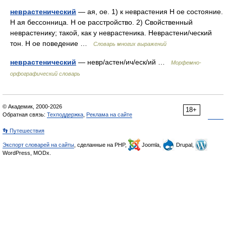
неврастенический
— ая, ое. 1) к неврастения Н ое состояние.
Н ая бессонница. Н ое расстройство. 2) Свойственный
неврастенику; такой, как у неврастеника. Неврастени/ческий
тон. Н ое поведение …
Словарь многих выражений
неврастенический
— невр/астен/ич/еск/ий …
Морфемно-
орфографический словарь
© Академик, 2000-2026
18+
Обратная связь:
Техподдержка
,
Реклама на сайте
👣 Путешествия
Экспорт словарей на сайты
, сделанные на PHP,
Joomla,
Drupal,
WordPress, MODx.