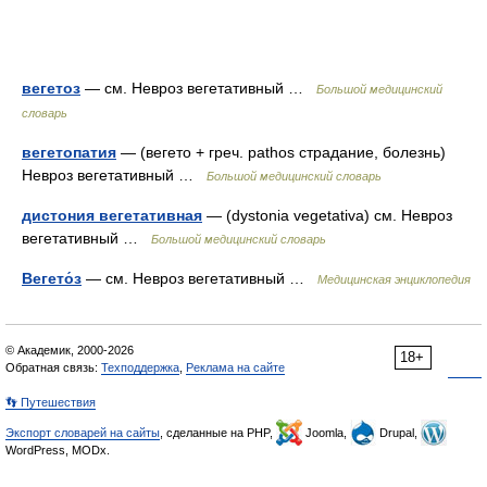
вегетоз
— см. Невроз вегетативный …
Большой медицинский
словарь
вегетопатия
— (вегето + греч. pathos страдание, болезнь)
Невроз вегетативный …
Большой медицинский словарь
дистония вегетативная
— (dystonia vegetativa) см. Невроз
вегетативный …
Большой медицинский словарь
Вегето́з
— см. Невроз вегетативный …
Медицинская энциклопедия
© Академик, 2000-2026
18+
Обратная связь:
Техподдержка
,
Реклама на сайте
👣 Путешествия
Экспорт словарей на сайты
, сделанные на PHP,
Joomla,
Drupal,
WordPress, MODx.