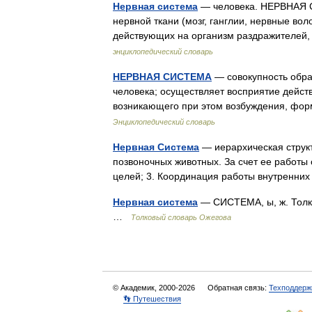
Нервная система
— человека. НЕРВНАЯ С
нервной ткани (мозг, ганглии, нервные во
действующих на организм раздражителей
энциклопедический словарь
НЕРВНАЯ СИСТЕМА
— совокупность образ
человека; осуществляет восприятие дейст
возникающего при этом возбуждения, ф
Энциклопедический словарь
Нервная Система
— иерархическая структ
позвоночных животных. За счет ее работы
целей; 3. Координация работы внутренни
Нервная система
— СИСТЕМА, ы, ж. Толко
…
Толковый словарь Ожегова
© Академик, 2000-2026
Обратная связь:
Техподдерж
👣 Путешествия