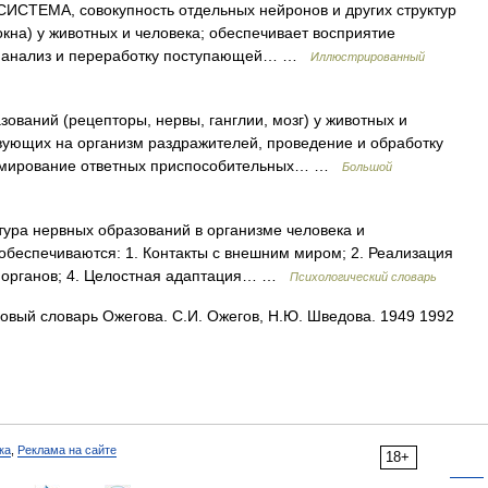
ИСТЕМА, совокупность отдельных нейронов и других структур
локна) у животных и человека; обеспечивает восприятие
, анализ и переработку поступающей… …
Иллюстрированный
ований (рецепторы, нервы, ганглии, мозг) у животных и
вующих на организм раздражителей, проведение и обработку
ормирование ответных приспособительных… …
Большой
ура нервных образований в организме человека и
 обеспечиваются: 1. Контакты с внешним миром; 2. Реализация
х органов; 4. Целостная адаптация… …
Психологический словарь
вый словарь Ожегова. С.И. Ожегов, Н.Ю. Шведова. 1949 1992
ка
,
Реклама на сайте
18+