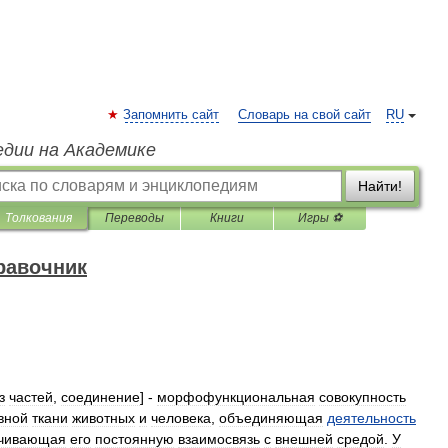
Запомнить сайт
Словарь на свой сайт
RU
едии на Академике
Найти!
Толкования
Переводы
Книги
Игры ⚽
равочник
з
частей
,
соединение
] -
морфофункциональная
совокупность
вной
ткани
животных
и
человека
,
объединяющая
деятельность
чивающая
его
постоянную
взаимосвязь
с
внешней
средой
.
У