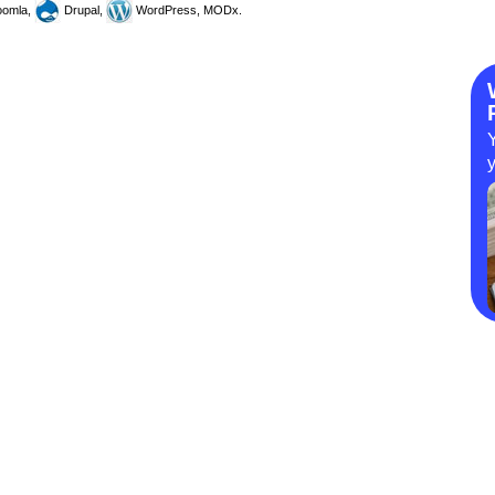
omla,
Drupal,
WordPress, MODx.