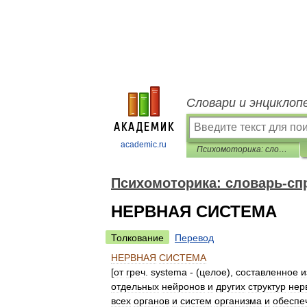
Словари и энциклоп
academic.ru
Психомоторика: cловарь-справочник
Психомоторика: cловарь-сп
НЕРВНАЯ СИСТЕМА
Толкование
Перевод
НЕРВНАЯ
СИСТЕМА
[
от
греч
.
systema
- (
целое
),
составленное
и
отдельных
нейронов
и
других
структур
нер
всех
органов
и
систем
организма
и
обеспе