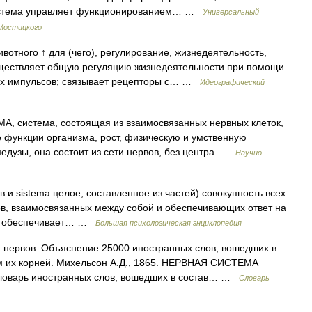
система управляет функционированием… …
Универсальный
 Мостицкого
отного ↑ для (чего), регулирование, жизнедеятельность,
уществляет общую регуляцию жизнедеятельности при помощи
их импульсов; связывает рецепторы с… …
Идеографический
 система, состоящая из взаимосвязанных нервных клеток,
 функции организма, рост, физическую и умственную
 медузы, она состоит из сети нервов, без центра …
Научно-
рв и sistema целое, составленное из частей) совокупность всех
ов, взаимосвязанных между собой и обеспечивающих ответ на
 с. обеспечивает… …
Большая психологическая энциклопедия
 нервов. Объяснение 25000 иностранных слов, вошедших в
ем их корней. Михельсон А.Д., 1865. НЕРВНАЯ СИСТЕМА
 Словарь иностранных слов, вошедших в состав… …
Словарь