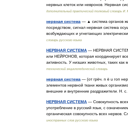
нервных клеток или невронов. Нервная 
дополнительный практический толковый словарь И.
нервная система
— ▲ система органов жив
посредством, сигнал нервная система ос
возбуждающих и угнетающих электрическ
словарь русского языка
НЕРВНАЯ СИСТЕМА
— НЕРВНАЯ СИСТЕМА,
или НЕЙРОНОВ, которая координирует все
активность. У низших животных, таких как
технический энциклопедический словарь
нервная система
— (от грёч. n ё u гоп не
элементов нервной ткани живых организм
внешние и внутренние раздражители. Н.
НЕРВНАЯ СИСТЕМА
— Совокупность всех
употребление в русский язык, с означени
органическая совокупность всех нервов.
иностранных слов русского языка