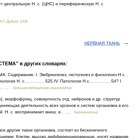
ют
центральную
Н
.
с
. (
ЦНС
)
и
периферическую
Н
.
с
В
.
П
.
Дудьев
.
2008
.
НЕРВНАЯ ТКАНЬ
ТЕМА" в других словарях:
Содержание: I. Эмбриогенез, гистогенез и филогенез Н.с. .
ология Н. с................ 525 IV. Патология Н.с................. 54? I.
 е.… …
Большая медицинская энциклопедия
, морфофункц. совокупность отд. нейронов и др. структур
диняющая деятельность всех органов и систем организма в его
ой. Н. с. воспринимает внеш. и… …
Биологический
все другие ткани организма, состоит из бесконечного
кциями. Клетки, высоко дифференцированные, носят название