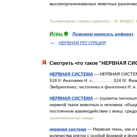
высокоорганизованных
животных
различа
Психомоторика:
cловарь
-
справочник
.—
М
.
:
ВЛАДОС
.
Игры ⚽
Поможем написать реферат
НЕРВНАЯ РЕГУЛЯЦИЯ
Смотреть что такое "НЕРВНАЯ СИС
НЕРВНАЯ СИСТЕМА
— НЕРВНАЯ СИСТЕМА. 
518 II. Анатомия Н. с................. 524 III. Физи
Эмбриогенез, гистогенез и филогенез Н.
НЕРВНАЯ СИСТЕМА
— (systema nervosum)
нервной ткани животных и человека, объе
постоянном взаимодействии с внеш. сред
энциклопедический словарь
нервная система
— Нервная ткань, как и 
количества клеток с особой формой и фун