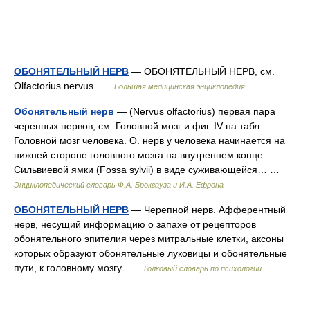
ОБОНЯТЕЛЬНЫЙ НЕРВ
— ОБОНЯТЕЛЬНЫЙ НЕРВ, см.
Olfactorius nervus …
Большая медицинская энциклопедия
Обонятельный нерв
— (Nervus olfactorius) первая пара
черепных нервов, см. Головной мозг и фиг. IV на табл.
Головной мозг человека. О. нерв у человека начинается на
нижней стороне головного мозга на внутреннем конце
Сильвиевой ямки (Fossa sylvii) в виде суживающейся… …
Энциклопедический словарь Ф.А. Брокгауза и И.А. Ефрона
ОБОНЯТЕЛЬНЫЙ НЕРВ
— Черепной нерв. Афферентный
нерв, несущий информацию о запахе от рецепторов
обонятельного эпителия через митральные клетки, аксоны
которых образуют обонятельные луковицы и обонятельные
пути, к головному мозгу …
Толковый словарь по психологии