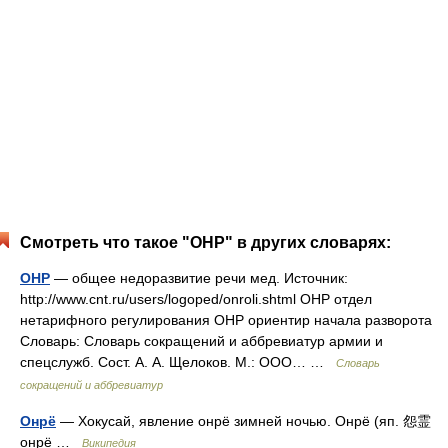
Смотреть что такое "ОНР" в других словарях:
ОНР
— общее недоразвитие речи мед. Источник:
http://www.cnt.ru/users/logoped/onroli.shtml ОНР отдел
нетарифного регулирования ОНР ориентир начала разворота
Словарь: Словарь сокращений и аббревиатур армии и
спецслужб. Сост. А. А. Щелоков. М.: ООО… …
Словарь
сокращений и аббревиатур
Онрё
— Хокусай, явление онрё зимней ночью. Онрё (яп. 怨霊
онрё …
Википедия