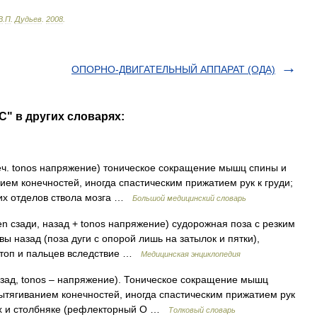
В
.
П
.
Дудьев
.
2008
.
ОПОРНО-ДВИГАТЕЛЬНЫЙ АППАРАТ (ОДА)
" в других словарях:
реч. tonos напряжение) тоническое сокращение мышц спины и
ем конечностей, иногда спастическим прижатием рук к груди;
них отделов ствола мозга …
Большой медицинский словарь
ten сзади, назад + tonos напряжение) судорожная поза с резким
 назад (поза дуги с опорой лишь на затылок и пятки),
 стоп и пальцев вследствие …
Медицинская энциклопедия
назад, tonos – напряжение). Тоническое сокращение мышц
ытягиванием конечностей, иногда спастическим прижатием рук
ах и столбняке (рефлекторный О …
Толковый словарь