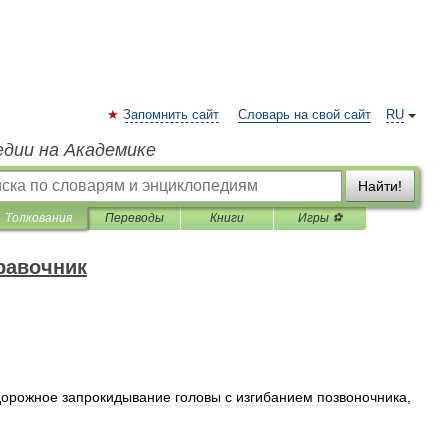
Запомнить сайт
Словарь на свой сайт
RU
едии на Академике
Найти!
Толкования
Переводы
Книги
Игры ⚽
равочник
дорожное
запрокидывание
головы
с
изгибанием
позвоночника
,