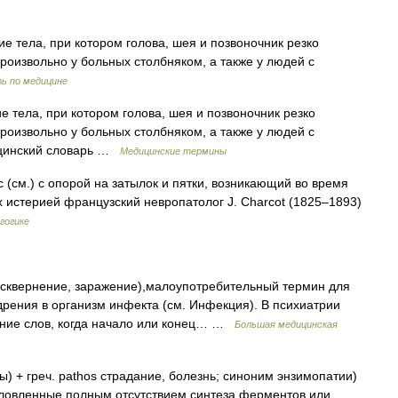
е тела, при котором голова, шея и позвоночник резко
роизвольно у больных столбняком, а также у людей с
рь по медицине
 тела, при котором голова, шея и позвоночник резко
роизвольно у больных столбняком, а также у людей с
ицинский словарь …
Медицинские термины
(см.) с опорой на затылок и пятки, возникающий во время
 истерией французский невропатолог J. Charcot (1825–1893)
гогике
 осквернение, заражение),малоупотребительный термин для
дрения в организм инфекта (см. Инфекция). В психиатрии
ение слов, когда начало или конец… …
Большая медицинская
 + греч. pathos страдание, болезнь; синоним энзимопатии)
словленные полным отсутствием синтеза ферментов или