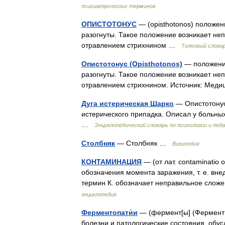
психиатрических терминов
ОПИСТОТОНУС
— (opisthotonos) положени
разогнуты. Такое положение возникает неп
отравлением стрихнином …
Толковый слова
Опистотонус (Opisthotonos)
— положение
разогнуты. Такое положение возникает неп
отравлением стрихнином. Источник: Мед
Дуга истерическая Шарко
— Опистотонус 
истерического припадка. Описал у больных
…
Энциклопедический словарь по психологии и педа
Столбняк
— Столбняк …
Википедия
КОНТАМИНАЦИЯ
— (от лат. contaminatio
обозначения момента заражения, т. е. вне
термин К. обозначает неправильное слож
энциклопедия
Ферментопати́и
— (фермент[ы] (Ферменты)
болезни и патологические состояния, обу