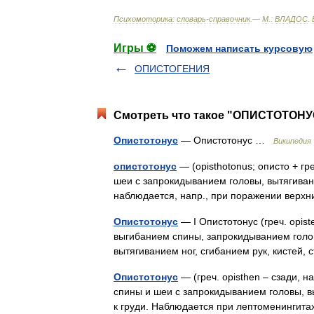
Психомоторика:
cловарь
-
справочник
.—
М
.
:
ВЛАДОС
.
Игры ⚽
Поможем написать курсовую
ОПИСТОГЕНИЯ
Смотреть что такое "ОПИСТОТОНУС
Опистотонус
— Опистотонус …
Википедия
опистотонус
— (opisthotonus; описто + г
шеи с запрокидыванием головы, вытягивани
наблюдается, напр., при поражении верх
Опистотонус
— I Опистотонус (греч. opis
выгибанием спины, запрокидыванием головы
вытягиванием ног, сгибанием рук, кистей,
Опистотонус
— (греч. opisthen – сзади, 
спины и шеи с запрокидыванием головы, в
к груди. Наблюдается при лептоменингит