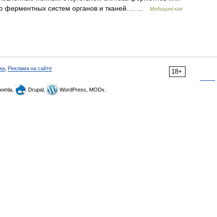
ью ферментных систем органов и тканей.… …
Медицинская
ка
,
Реклама на сайте
18+
omla,
Drupal,
WordPress, MODx.