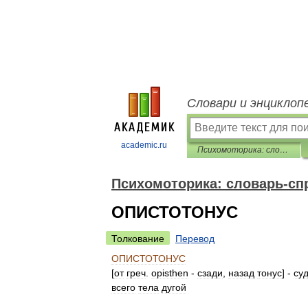
Словари и энциклоп
academic.ru
Психомоторика: cловарь-справочник
Психомоторика: cловарь-сп
ОПИСТОТОНУС
Толкование
Перевод
ОПИСТОТОНУС
[
от
греч
.
opisthen
-
сзади
,
назад
тонус
] -
су
всего
тела
дугой