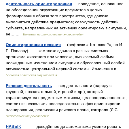
деятельность ориентировочная
— поведение, основанное
на обследовании окружающих предметов в целью
формирования образа того пространства, где должно
выполняться действие предметное; совокупность действий
субъекта, направленных на активную ориентировку в ситуации,
ее… …
Большая психологическая энциклопедия
Ориентировочная реакция
— (рефлекс «Что такое?», по И.
П. Павлову) комплекс сдвигов в разных системах
организма животного или человека, вызываемый любым
неожиданным изменением ситуации и обусловленный особой
активностью центральной нервной системы. Изменения в… …
Большая советская энциклопедия
Речевая деятельность
— вид деятельности (наряду с
трудовой, познавательной, игровой и др.), который
характеризуется предметным мотивом, целенаправленностью,
состоит из нескольких последовательных фаз ориентировки,
планирования, реализации речевого плана, контроля (Л.С …
Педагогическое речеведение
НАВЫК
— доведённое до автоматизма умение решать