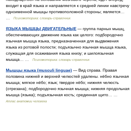
входит в край языка и направляется к средней линии навстречу
одноименной мышцы противоположной стороны; является…
…
Психомоторика: cловарь-справочник
ЯЗЫКА МЫШЦЫ ДВИГАТЕЛЬНЫЕ
— группа парных мышц,
обеспечивающих движение языка как целого: подбородочно
язычная мышца языка, предназначенная для выдвижения
языка из ротовой полости; подъязычно язычная мышца языка,
служащая для осаживания языка книзу; и шилоязычная
мышца… …
Психомоторика: cловарь-справочник
Мышцы языка (musculi linguae)
— Вид справа. Правая
половина нижней и верхней челюстей удалены. нёбно язычная
мышца; мягкое нёбо; язык; твердое нёбо; нижняя челюсть
(отрезана); подбородочно язычная мышца; нижняя продольная
мышца (языка); подъязычная кость; срединная щито… …
Атлас анатомии человека