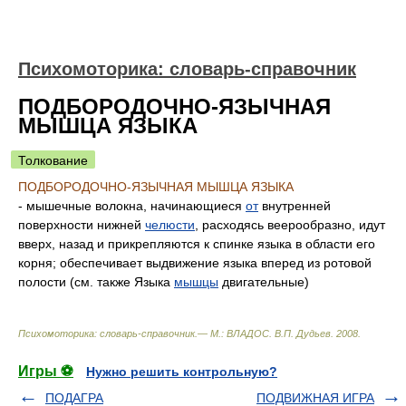
Психомоторика: cловарь-справочник
ПОДБОРОДОЧНО-ЯЗЫЧНАЯ
МЫШЦА ЯЗЫКА
Толкование
ПОДБОРОДОЧНО-ЯЗЫЧНАЯ МЫШЦА ЯЗЫКА
- мышечные волокна, начинающиеся
от
внутренней
поверхности нижней
челюсти
, расходясь веерообразно, идут
вверх, назад и прикрепляются к спинке языка в области его
корня; обеспечивает выдвижение языка вперед из ротовой
полости (см. также Языка
мышцы
двигательные)
Психомоторика: cловарь-справочник.— М.: ВЛАДОС
.
В.П. Дудьев
.
2008
.
Игры ⚽
Нужно решить контрольную?
ПОДАГРА
ПОДВИЖНАЯ ИГРА