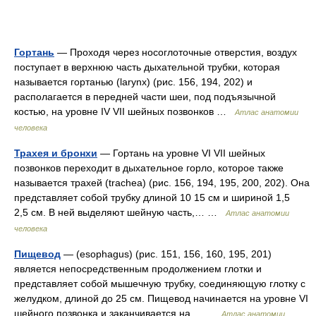
Гортань
— Проходя через носоглоточные отверстия, воздух
поступает в верхнюю часть дыхательной трубки, которая
называется гортанью (larynx) (рис. 156, 194, 202) и
располагается в передней части шеи, под подъязычной
костью, на уровне IV VII шейных позвонков …
Атлас анатомии
человека
Трахея и бронхи
— Гортань на уровне VI VII шейных
позвонков переходит в дыхательное горло, которое также
называется трахей (trachea) (рис. 156, 194, 195, 200, 202). Она
представляет собой трубку длиной 10 15 см и шириной 1,5
2,5 см. В ней выделяют шейную часть,… …
Атлас анатомии
человека
Пищевод
— (esophagus) (рис. 151, 156, 160, 195, 201)
является непосредственным продолжением глотки и
представляет собой мышечную трубку, соединяющую глотку с
желудком, длиной до 25 см. Пищевод начинается на уровне VI
шейного позвонка и заканчивается на… …
Атлас анатомии