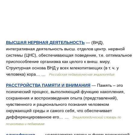
ВЫСШАЯ НЕРВНАЯ ДЕЯТЕЛЬНОСТЬ
— (ВНД),
интегративная деятельность высш. отделов центр. нервной
системы (ЦНС), обеспечивающая поведение, т.е. оптимальное
приспособление организма как целого к внеш. миру.
Структурная основа ВНД у всех млекопитающих (в т. ч. у
человека) кора… …
Российская педагогическая энциклопедия
РАССТРОЙСТВА ПАМЯТИ И ВНИМАНИЯ
— Память – это
психический процесс, выполняющий функцию накопления,
сохранения и воспроизведения опыта (представлений),
чувственного и рационального познания человеком
окружающей среды и самого себя, что обеспечивает
дифференцированное его… …
Энциклопедический словарь по
психологии и педагогике
олигофрения
— недоразвитие сложных форм психической