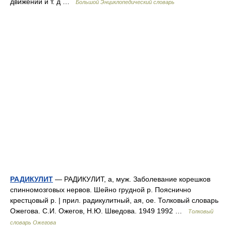
движений и т. д …
Большой Энциклопедический словарь
РАДИКУЛИТ
— РАДИКУЛИТ, а, муж. Заболевание корешков
спинномозговых нервов. Шейно грудной р. Пояснично
крестцовый р. | прил. радикулитный, ая, ое. Толковый словарь
Ожегова. С.И. Ожегов, Н.Ю. Шведова. 1949 1992 …
Толковый
словарь Ожегова