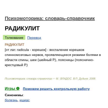
Психомоторика: cловарь-справочник
РАДИКУЛИТ
Толкование
Перевод
РАДИКУЛИТ
[от лат. radicula - корешок] - воспаление корешков
спинномозговых нервов, проявляющееся резкими болями в
области спины, шеи (шейный Р.), поясницы (пояснично-
крестцовый Р.)
Психомоторика: cловарь-справочник.— М.: ВЛАДОС
.
В.П. Дудьев
.
2008
.
Игры ⚽
Поможем решить контрольную работу
Синонимы
:
болезнь
,
ишиас