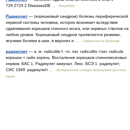
729.2729.2 DiseasesDB …
Википедия
Радикулит
— (корешковый синдром) болезнь периферической
нервной системы человека, которое возникает вследствие
сдавливания корешков спинного мозга, или нервных стволов на
любом уровне. Корешковый синдром проявляется резкими,
жгучими болями в шее, в верхних и …
Справочник по болезням
радикулит
— а, м. radiculite f. <н. лат. radiculitis <лат. radicula
корешок < radix корень. Воспаление корешков спинномозговых
нервов. БАС 1. Радикулит замучал. Лекс. БСЭ 1: радикулит;
СИС 1949: радикули/т …
Исторический словарь галлицизмов русского
языка