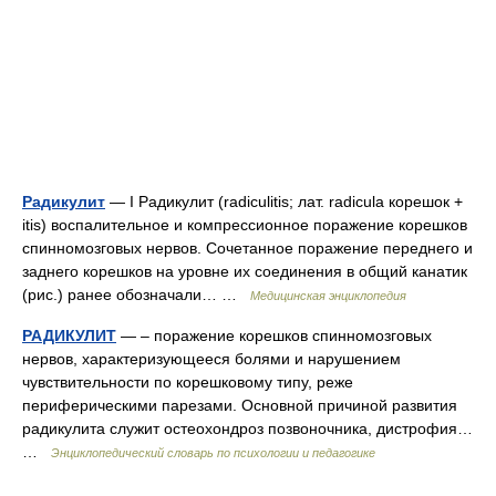
Радикулит
— I Радикулит (radiculitis; лат. radicula корешок +
itis) воспалительное и компрессионное поражение корешков
спинномозговых нервов. Сочетанное поражение переднего и
заднего корешков на уровне их соединения в общий канатик
(рис.) ранее обозначали… …
Медицинская энциклопедия
РАДИКУЛИТ
— – поражение корешков спинномозговых
нервов, характеризующееся болями и нарушением
чувствительности по корешковому типу, реже
периферическими парезами. Основной причиной развития
радикулита служит остеохондроз позвоночника, дистрофия…
…
Энциклопедический словарь по психологии и педагогике