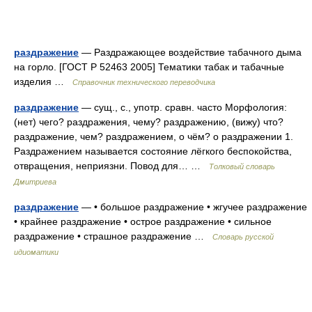
раздражение
— Раздражающее воздействие табачного дыма
на горло. [ГОСТ Р 52463 2005] Тематики табак и табачные
изделия …
Справочник технического переводчика
раздражение
— сущ., с., употр. сравн. часто Морфология:
(нет) чего? раздражения, чему? раздражению, (вижу) что?
раздражение, чем? раздражением, о чём? о раздражении 1.
Раздражением называется состояние лёгкого беспокойства,
отвращения, неприязни. Повод для… …
Толковый словарь
Дмитриева
раздражение
— • большое раздражение • жгучее раздражение
• крайнее раздражение • острое раздражение • сильное
раздражение • страшное раздражение …
Словарь русской
идиоматики