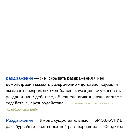
раздражение
— (не) скрывать раздражения • Neg,
демонстрация вызвать раздражение • действие, каузация
вызывает раздражение • действие, каузация почувствовать
раздражение • действие, объект сдерживать раздражение •
содействие, противодействие …
Глагольной сочетаемости
непредметных имён
Раздражение
— Имена существительные БРЮЗЖА/НИЕ,
разг. бурча/ние, разг. воркотня/, разг. ворча/ние. Сердитое,