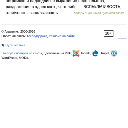
негромкое и надоедливое выражение недовольства,
раздражения в адрес кого , чего либо. ВСПЫ/ЛЬЧИВОСТЬ,
горя/чность, запа/льчивость.… …
Словарь синонимов русского языка
© Академик, 2000-2026
18+
Обратная связь:
Техподдержка
,
Реклама на сайте
👣 Путешествия
Экспорт словарей на сайты
, сделанные на PHP,
Joomla,
Drupal,
WordPress, MODx.