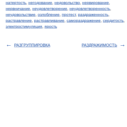
натертость
,
негодование
,
недовольство
,
нервирование
,
нервничание
,
неудовлетворение
,
неудовлетворенность
,
неудовольствие
,
озлобление
,
протест
,
раздраженность
,
растравление
,
растравливание
,
самораздражение
,
сердитость
,
электростимуляция
,
ярость
РАЗГРУППИРОВКА
РАЗДРАЖИМОСТЬ