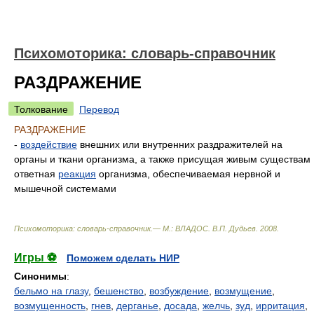
Психомоторика: cловарь-справочник
РАЗДРАЖЕНИЕ
Толкование
Перевод
РАЗДРАЖЕНИЕ
-
воздействие
внешних или внутренних раздражителей на
органы и ткани организма, а также присущая живым существам
ответная
реакция
организма, обеспечиваемая нервной и
мышечной системами
Психомоторика: cловарь-справочник.— М.: ВЛАДОС
.
В.П. Дудьев
.
2008
.
Игры ⚽
Поможем сделать НИР
Синонимы
:
бельмо на глазу
,
бешенство
,
возбуждение
,
возмущение
,
возмущенность
,
гнев
,
дерганье
,
досада
,
желчь
,
зуд
,
ирритация
,