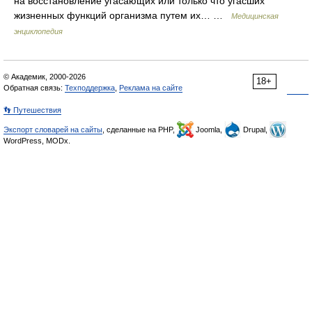
на восстановление угасающих или только что угасших
жизненных функций организма путем их… …
Медицинская
энциклопедия
© Академик, 2000-2026
18+
Обратная связь:
Техподдержка
,
Реклама на сайте
👣 Путешествия
Экспорт словарей на сайты
, сделанные на PHP,
Joomla,
Drupal,
WordPress, MODx.