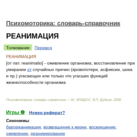
Психомоторика: cловарь-справочник
РЕАНИМАЦИЯ
Толкование
Перевод
РЕАНИМАЦИЯ
[от лат. reanimatio] - оживление организма, восстановление при
умирании
от
случайных причин (кровопотери, асфиксии, шока
и пр.) угасающих или только что угасших функций
жизнеспособности организма
Психомоторика: cловарь-справочник.— М.: ВЛАДОС
.
В.П. Дудьев
.
2008
.
Игры ⚽
Нужен реферат?
Синонимы
:
барореанимация
,
возвращение к жизни
,
воскрешение
,
оживление
,
реанимирование