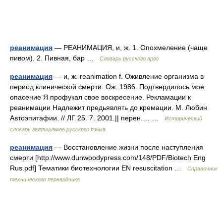
реанимация
— РЕАНИМАЦИЯ, и, ж. 1. Опохмеление (чаще
пивом). 2. Пивная, бар …
Словарь русского арго
реанимация
— и, ж. reanimation f. Оживление организма в
период клинической смерти. Ож. 1986. Подтвердилось мое
опасение Я профукал свое воскресение. Рекламации к
реанимации Надлежит предьявлять до кремации. М. Любин
Автоэпитафии. // ЛГ 25. 7. 2001.|| перен.… …
Исторический
словарь галлицизмов русского языка
реанимация
— Восстановление жизни после наступления
смерти [http://www.dunwoodypress.com/148/PDF/Biotech Eng
Rus.pdf] Тематики биотехнологии EN resuscitation …
Справочник
технического переводчика