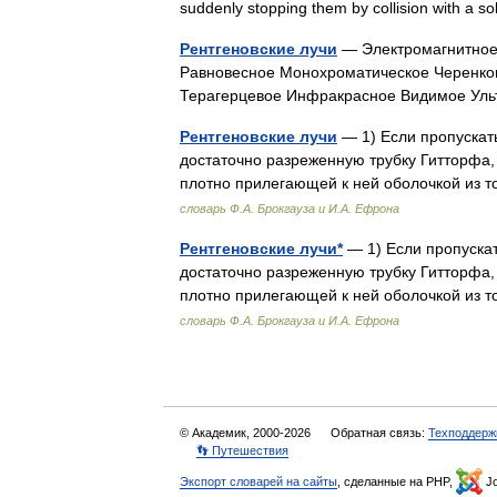
suddenly stopping them by collision with a 
Рентгеновские лучи
— Электромагнитное
Равновесное Монохроматическое Черенко
Терагерцевое Инфракрасное Видимое У
Рентгеновские лучи
— 1) Если пропускат
достаточно разреженную трубку Гитторфа,
плотно прилегающей к ней оболочкой из 
словарь Ф.А. Брокгауза и И.А. Ефрона
Рентгеновские лучи*
— 1) Если пропуска
достаточно разреженную трубку Гитторфа,
плотно прилегающей к ней оболочкой из 
словарь Ф.А. Брокгауза и И.А. Ефрона
© Академик, 2000-2026
Обратная связь:
Техподдерж
👣 Путешествия
Экспорт словарей на сайты
, сделанные на PHP,
Jo