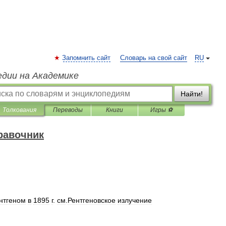
Запомнить сайт
Словарь на свой сайт
RU
едии на Академике
Найти!
Толкования
Переводы
Книги
Игры ⚽
равочник
нтгеном
в
1895
г
.
см
.
Рентгеновское
излучение