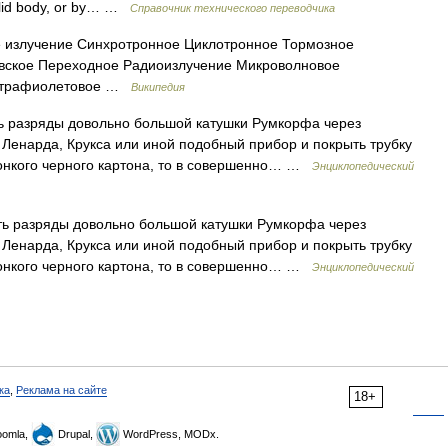
solid body, or by… …
Справочник технического переводчика
 излучение Синхротронное Циклотронное Тормозное
вское Переходное Радиоизлучение Микроволновое
льтрафиолетовое …
Википедия
ь разряды довольно большой катушки Румкорфа через
 Ленарда, Крукса или иной подобный прибор и покрыть трубку
тонкого черного картона, то в совершенно… …
Энциклопедический
ть разряды довольно большой катушки Румкорфа через
 Ленарда, Крукса или иной подобный прибор и покрыть трубку
тонкого черного картона, то в совершенно… …
Энциклопедический
ка
,
Реклама на сайте
18+
omla,
Drupal,
WordPress, MODx.