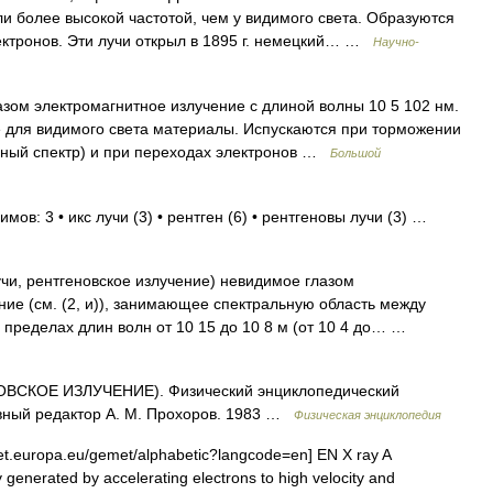
и более высокой частотой, чем у видимого света. Образуются
ектронов. Эти лучи открыл в 1895 г. немецкий… …
Научно-
зом электромагнитное излучение с длиной волны 10 5 102 нм.
 для видимого света материалы. Испускаются при торможении
вный спектр) и при переходах электронов …
Большой
мов: 3 • икс лучи (3) • рентген (6) • рентгеновы лучи (3) …
чи, рентгеновское излучение) невидимое глазом
ние (см. (2, и)), занимающее спектральную область между
пределах длин волн от 10 15 до 10 8 м (от 10 4 до… …
ВСКОЕ ИЗЛУЧЕНИЕ). Физический энциклопедический
авный редактор А. М. Прохоров. 1983 …
Физическая энциклопедия
t.europa.eu/gemet/alphabetic?langcode=en] EN X ray A
y generated by accelerating electrons to high velocity and