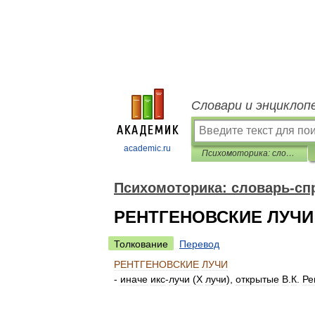
Словари и энциклоп
academic.ru
Психомоторика: cловарь-справочник
Психомоторика: cловарь-сп
РЕНТГЕНОВСКИЕ ЛУЧИ
Толкование
Перевод
РЕНТГЕНОВСКИЕ
ЛУЧИ
-
иначе
икс
-
лучи
(
Х
лучи
),
открытые
В
.
К
.
Ре