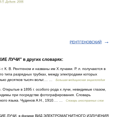
В
.
П
.
Дудьев
.
2008
.
РЕНТГЕНОВСКИЙ
ИЕ ЛУЧИ" в других словарях:
г. К. В. Рентгеном и названы им Х лучами. Р. л. получаются в
ого типа разрядных трубках, между электродами которых
олько десятков тысяч вольт.… …
Большая медицинская энциклопедия
). Открытые в 1895 г. особого рода х лучи, невидимые глазом,
видимы при посредстве фотографирования. Словарь
ского языка. Чудинов А.Н., 1910.… …
Словарь иностранных слов
ИЕ ЛУЧИ, в физике ВИД ЭЛЕКТРОМАГНИТНОГО ИЗЛУЧЕНИЯ