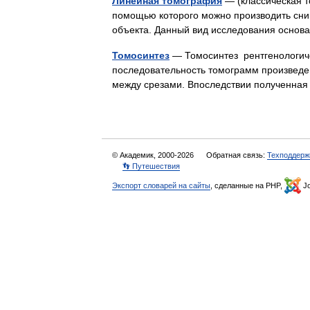
Линейная томография
— (классическая т
помощью которого можно производить сни
объекта. Данный вид исследования осно
Томосинтез
— Томосинтез рентгенологиче
последовательность томограмм произведе
между срезами. Впоследствии полученн
© Академик, 2000-2026
Обратная связь:
Техподдерж
👣 Путешествия
Экспорт словарей на сайты
, сделанные на PHP,
Jo