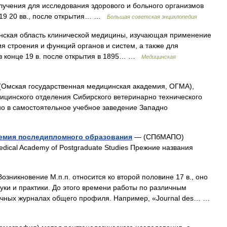
злучения для исследования здорового и больного организмов
 19 20 вв., после открытия… …
Большая советская энциклопедия
нская область клинической медицины, изучающая применение
я строения и функций органов и систем, а также для
 в конце 19 в. после открытия в 1895… …
Медицинская
Омская государственная медицинская академия, ОГМА),
ицинского отделения Сибирского ветеринарно технического
но в самостоятельное учебное заведение Западно
демия последипломного образования
— (СПбМАПО)
dical Academy of Postgraduate Studies Прежние названия
озникновение М.п.п. относится ко второй половине 17 в., оно
ки и практики. До этого времени работы по различным
учных журналах общего профиля. Например, «Journal des… …