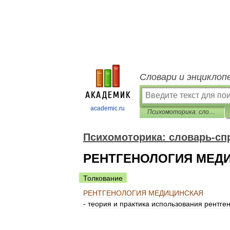
Словари и энциклоп
academic.ru
Психомоторика: cловарь-справочник
Психомоторика: cловарь-сп
РЕНТГЕНОЛОГИЯ МЕД
Толкование
РЕНТГЕНОЛОГИЯ
МЕДИЦИНСКАЯ
-
теория
и
практика
использования
рентген