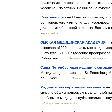
практика использования рентгеновского и
человека и животных. Возникла на рубеже
Рентгенология
— I Рентгенология медици
рентгеновского излучения для исследовани
диагностики болезней человека. Возникла
энциклопедия
ОМСКАЯ МЕДИЦИНСКАЯ АКАДЕМИЯ
— (
основана в1920 первоначально в виде мед
института. В 1921 отделение преобразова
Сибирский… …
Энциклопедический словарь
Санкт-Петербургская медицинская ака
Международное название St. Petersburg Me
Клинический и …
Википедия
Медици́нская периоди́ческая печа́ть
— В
связано общим подъемом медицинской нау
проблемам медицины публиковались в на
Медицинская энциклопедия