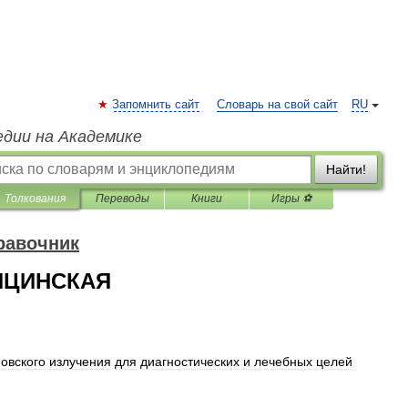
Запомнить сайт
Словарь на свой сайт
RU
едии на Академике
Найти!
Толкования
Переводы
Книги
Игры ⚽
равочник
ИЦИНСКАЯ
овского
излучения
для
диагностических
и
лечебных
целей