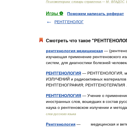
Психомоторика:
cловарь
-
справочник
.—
М
.
:
ВЛАДОС
.
Игры ⚽
Поможем написать реферат
РЕНТГЕНОЛОГ
Смотреть что такое "РЕНТГЕНОЛО
рентгенология медицинская
— (рентгено 
изучающая применение рентгеновского из
систем, для диагностики болезней челов
РЕНТГЕНОЛОГИЯ
— РЕНТГЕНОЛОГИЯ, мед
ИЗЛУЧЕНИЙ и радиоактивных материалов в
РЕНТГЕНОГРАФИЯ; РЕНТГЕНОТЕРАПИ
РЕНТГЕНОЛОГИЯ
— Учение о применении 
иностранных слов, вошедших в состав русск
наука о рентгеновском излучении и мето
слов русского языка
Рентгенология
— медицинская и ветерин