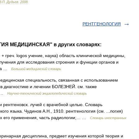
В
.
П
.
Дудьев
.
2008
.
РЕНТГЕНОЛОГИЯ
ГИЯ МЕДИЦИНСКАЯ" в других словарях:
+ греч. logos учение, наука) область клинической медицины,
лучения для исследования строения и функции органов и
ека …
Большой медицинский словарь
ицинская специальность, связанная с использованием
 диагностике и лечении БОЛЕЗНЕЙ. см. также
Я …
Научно-технический энциклопедический словарь
рентгеновск. лучей с врачебной целью. Словарь
ого языка. Чудинов А.Н., 1910. рентгенология (см. ...логия)
дах его применения, часть радиологии;… …
Словарь иностранных
арная дисциплина, предмет изучения которой теория и