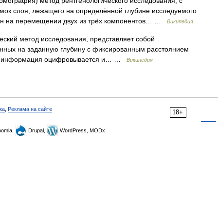
омография) метод рентгенологического исследования, с
мок слоя, лежащего на определённой глубине исследуемого
ван на перемещении двух из трёх компонентов… …
Википедия
ский метод исследования, представляет собой
нных на заданную глубину с фиксированным расстоянием
ая информация оцифровывается и… …
Википедия
ка
,
Реклама на сайте
18+
omla,
Drupal,
WordPress, MODx.