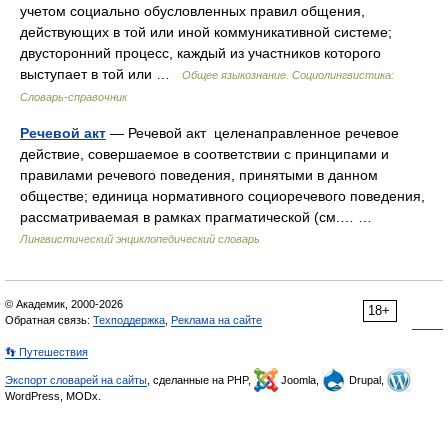
учетом социально обусловленных правил общения,
действующих в той или иной коммуникативной системе;
двусторонний процесс, каждый из участников которого
выступает в той или …
Общее языкознание. Социолингвистика:
Словарь-справочник
Речевой акт
— Речевой акт целенаправленное речевое
действие, совершаемое в соответствии с принципами и
правилами речевого поведения, принятыми в данном
обществе; единица нормативного социоречевого поведения,
рассматриваемая в рамках прагматической (см.… …
Лингвистический энциклопедический словарь
© Академик, 2000-2026
18+
Обратная связь:
Техподдержка
,
Реклама на сайте
👣 Путешествия
Экспорт словарей на сайты
, сделанные на PHP,
Joomla,
Drupal,
WordPress, MODx.