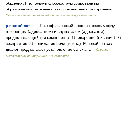
общения. Р. а., будучи сложноструктурированным
образованием, включает: акт произнесения; построение …
Стилистический энциклопедический словарь русского языка
речевой акт
— I. Психофизический процесс, связь между
говорящим (адресантом) и слушателем (адресатом),
предполагающий три компонента: 1) говорение (писание); 2)
восприятие; 3) понимание речи (текста). Речевой акт как
диалог предполагает установление связи… …
Словарь
лингвистических терминов Т.В. Жеребило