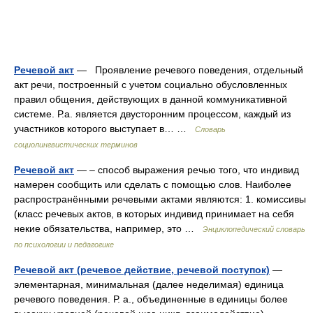
Речевой акт
— Проявление речевого поведения, отдельный
акт речи, построенный с учетом социально обусловленных
правил общения, действующих в данной коммуникативной
системе. Р.а. является двусторонним процессом, каждый из
участников которого выступает в… …
Словарь
социолингвистических терминов
Речевой акт
— – способ выражения речью того, что индивид
намерен сообщить или сделать с помощью слов. Наиболее
распространёнными речевыми актами являются: 1. комиссивы
(класс речевых актов, в которых индивид принимает на себя
некие обязательства, например, это …
Энциклопедический словарь
по психологии и педагогике
Речевой акт (речевое действие, речевой поступок)
—
элементарная, минимальная (далее неделимая) единица
речевого поведения. Р. а., объединенные в единицы более