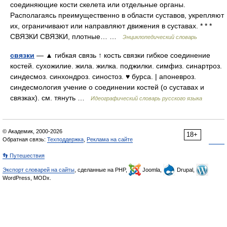
соединяющие кости скелета или отдельные органы.
Располагаясь преимущественно в области суставов, укрепляют
их, ограничивают или направляют движения в суставах. * * *
СВЯЗКИ СВЯЗКИ, плотные… …
Энциклопедический словарь
связки
— ▲ гибкая связь ↑ кость связки гибкое соединение
костей. сухожилие. жила. жилка. поджилки. симфиз. синартроз.
синдесмоз. синхондроз. синостоз. ♥ бурса. | апоневроз.
синдесмология учение о соединении костей (о суставах и
связках). см. тянуть …
Идеографический словарь русского языка
© Академик, 2000-2026
18+
Обратная связь:
Техподдержка
,
Реклама на сайте
👣 Путешествия
Экспорт словарей на сайты
, сделанные на PHP,
Joomla,
Drupal,
WordPress, MODx.