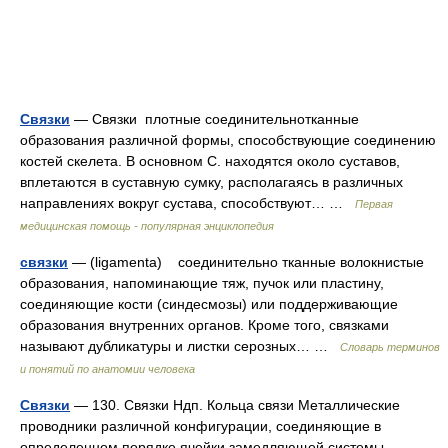
Связки
— Связки плотные соединительнотканные
образования различной формы, способствующие соединению
костей скелета. В основном С. находятся около суставов,
вплетаются в суставную сумку, располагаясь в различных
направлениях вокруг сустава, способствуют… …
Первая
медицинская помощь - популярная энциклопедия
связки
— (ligamenta) соединительно тканные волокнистые
образования, напоминающие тяж, пучок или пластину,
соединяющие кости (синдесмозы) или поддерживающие
образования внутренних органов. Кроме того, связками
называют дубликатуры и листки серозных… …
Словарь терминов
и понятий по анатомии человека
Связки
— 130. Связки Ндп. Кольца связи Металлические
проводники различной конфигурации, соединяющие в
определенном порядке ячейки замедляющей системы