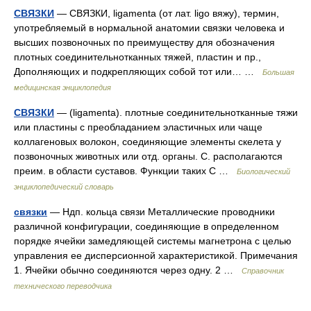
СВЯЗКИ
— СВЯЗКИ, ligamenta (от лат. ligo вяжу), термин,
употребляемый в нормальной анатомии связки человека и
высших позвоночных по преимуществу для обозначения
плотных соединительнотканных тяжей, пластин и пр.,
Дополняющих и подкрепляющих собой тот или… …
Большая
медицинская энциклопедия
СВЯЗКИ
— (ligamenta). плотные соединительнотканные тяжи
или пластины с преобладанием эластичных или чаще
коллагеновых волокон, соединяющие элементы скелета у
позвоночных животных или отд. органы. С. располагаются
преим. в области суставов. Функции таких С …
Биологический
энциклопедический словарь
связки
— Ндп. кольца связи Металлические проводники
различной конфигурации, соединяющие в определенном
порядке ячейки замедляющей системы магнетрона с целью
управления ее дисперсионной характеристикой. Примечания
1. Ячейки обычно соединяются через одну. 2 …
Справочник
технического переводчика