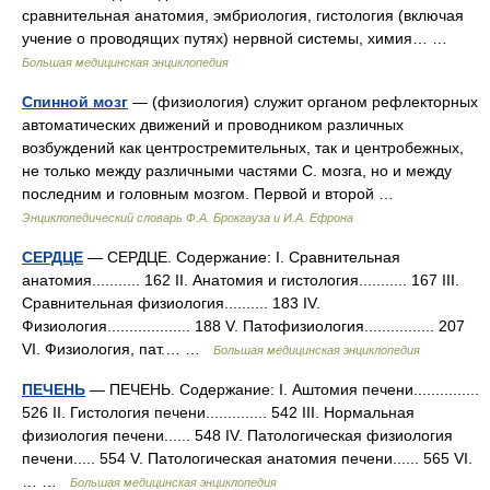
сравнительная анатомия, эмбриология, гистология (включая
учение о проводящих путях) нервной системы, химия… …
Большая медицинская энциклопедия
Спинной мозг
— (физиология) служит органом рефлекторных
автоматических движений и проводником различных
возбуждений как центростремительных, так и центробежных,
не только между различными частями С. мозга, но и между
последним и головным мозгом. Первой и второй …
Энциклопедический словарь Ф.А. Брокгауза и И.А. Ефрона
СЕРДЦЕ
— СЕРДЦЕ. Содержание: I. Сравнительная
анатомия........... 162 II. Анатомия и гистология........... 167 III.
Сравнительная физиология.......... 183 IV.
Физиология................... 188 V. Патофизиология................ 207
VІ. Физиология, пат.… …
Большая медицинская энциклопедия
ПЕЧЕНЬ
— ПЕЧЕНЬ. Содержание: I. Аштомия печени...............
526 II. Гистология печени.............. 542 III. Нормальная
физиология печени...... 548 IV. Патологическая физиология
печени..... 554 V. Патологическая анатомия печени...... 565 VІ.
… …
Большая медицинская энциклопедия