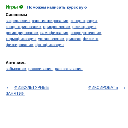
Игры ⚽
Поможем написать курсовую
Синонимы
:
закрепление
,
зарегистрирование
,
концентрация
,
концентрирование
,
прикрепление
,
регистрация
,
регистрирование
,
самофиксация
,
сосредоточение
,
термофиксация
,
установление
,
фиксаж
,
фиксинг
,
фиксирование
,
фотофиксация
Антонимы
:
забывание
,
рассеивание
,
расшатывание
ФИЗКУЛЬТУРНЫЕ
ФИКСИРОВАТЬ
ЗАНЯТИЯ