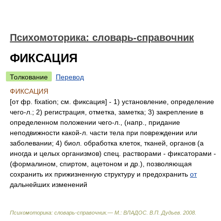
Психомоторика: cловарь-справочник
ФИКСАЦИЯ
Толкование
Перевод
ФИКСАЦИЯ
[от фр. fixation; см. фиксация] - 1) установление, определение
чего-л.; 2) регистрация, отметка, заметка; 3) закрепление в
определенном положении чего-л., (напр., придание
неподвижности какой-л. части тела при повреждении или
заболевании; 4) биол. обработка клеток, тканей, органов (а
иногда и целых организмов) спец. растворами - фиксаторами -
(формалином, спиртом, ацетоном и др.), позволяющая
сохранить их прижизненную структуру и предохранить
от
дальнейших изменений
Психомоторика: cловарь-справочник.— М.: ВЛАДОС
.
В.П. Дудьев
.
2008
.