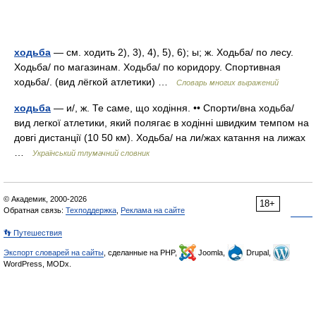
ходьба
— см. ходить 2), 3), 4), 5), 6); ы; ж. Ходьба/ по лесу.
Ходьба/ по магазинам. Ходьба/ по коридору. Спортивная
ходьба/. (вид лёгкой атлетики) …
Словарь многих выражений
ходьба
— и/, ж. Те саме, що ходіння. •• Спорти/вна ходьба/
вид легкої атлетики, який полягає в ходінні швидким темпом на
довгі дистанції (10 50 км). Ходьба/ на ли/жах катання на лижах
…
Український тлумачний словник
© Академик, 2000-2026
18+
Обратная связь:
Техподдержка
,
Реклама на сайте
👣 Путешествия
Экспорт словарей на сайты
, сделанные на PHP,
Joomla,
Drupal,
WordPress, MODx.