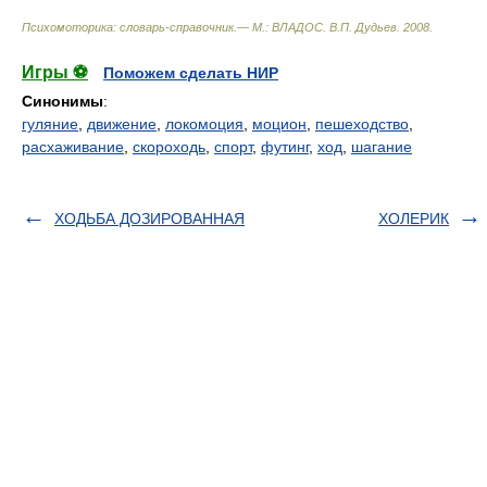
Психомоторика: cловарь-справочник.— М.: ВЛАДОС
.
В.П. Дудьев
.
2008
.
Игры ⚽
Поможем сделать НИР
Синонимы
:
гуляние
,
движение
,
локомоция
,
моцион
,
пешеходство
,
расхаживание
,
скороходь
,
спорт
,
футинг
,
ход
,
шагание
ХОДЬБА ДОЗИРОВАННАЯ
ХОЛЕРИК