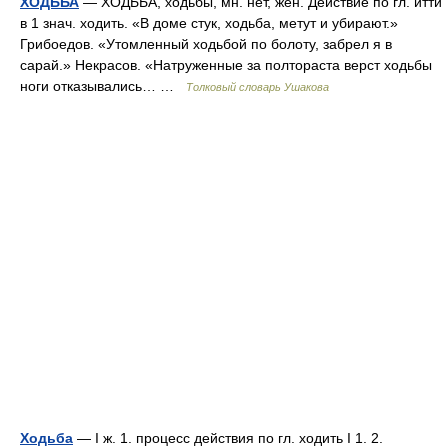
ХОДЬБА
— ХОДЬБА, ходьбы, мн. нет, жен. Действие по гл. итти
в 1 знач. ходить. «В доме стук, ходьба, метут и убирают.»
Грибоедов. «Утомленный ходьбой по болоту, забрел я в
сарай.» Некрасов. «Натруженные за полтораста верст ходьбы
ноги отказывались… …
Толковый словарь Ушакова
Ходьба
— I ж. 1. процесс действия по гл. ходить I 1. 2.