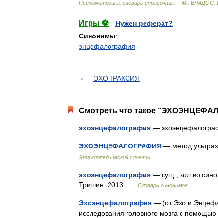
Психомоторика:
cловарь
-
справочник
.—
М
.
:
ВЛАДОС
.
Игры ⚽
Нужен реферат?
Синонимы
:
энцефалография
ЭХОПРАКСИЯ
Смотреть что такое "ЭХОЭНЦЕФАЛ
эхоэнцефалография
— эхоэнцефалогр
ЭХОЭНЦЕФАЛОГРАФИЯ
— метод ультраз
Энциклопедический словарь
эхоэнцефалография
— сущ., кол во сино
Тришин. 2013 …
Словарь синонимов
Эхоэнцефалография
— (от Эхо и Энце
исследования головного мозга с помощью у