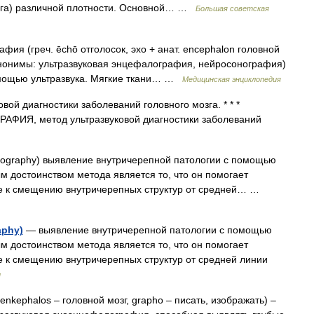
озга) различной плотности. Основной… …
Большая советская
ия (греч. ēchō отголосок, эхо + анат. encephalon головной
 синонимы: ультразвуковая энцефалография, нейросонография)
омощью ультразвука. Мягкие ткани… …
Медицинская энциклопедия
вой диагностики заболеваний головного мозга. * * *
, метод ультразвуковой диагностики заболеваний
ography) выявление внутричерепной патологии с помощью
м достоинством метода является то, что он помогает
ие к смещению внутричерепных структур от средней… …
aphy)
— выявление внутричерепной патологии с помощью
м достоинством метода является то, что он помогает
е к смещению внутричерепных структур от средней линии
ы
enkephalos – головной мозг, grapho – писать, изображать) –