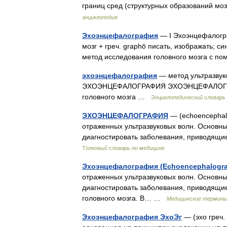
границ сред (структурных образований м
энциклопедия
Эхоэнцефалография
— I Эхоэнцефалограф
мозг + греч. graphō писать, изображать;
метод исследования головного мозга с п
эхоэнцефалография
— метод ультразвуко
ЭХОЭНЦЕФАЛОГРАФИЯ ЭХОЭНЦЕФАЛОГРАФИЯ
головного мозга …
Энциклопедический словарь
ЭХОЭНЦЕФАЛОГРАФИЯ
— (echoencephal
отраженных ультразвуковых волн. Основны
диагностировать заболевания, приводящ
Толковый словарь по медицине
Эхоэнцефалография (Echoencephalogr
отраженных ультразвуковых волн. Основны
диагностировать заболевания, приводящи
головного мозга. В… …
Медицинские термин
Эхоэнцефалография ЭхоЭг
— (эхо греч. 