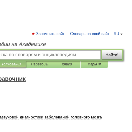
Запомнить сайт
Словарь на свой сайт
RU
едии на Академике
Найти!
Толкования
Переводы
Книги
Игры ⚽
равочник
Я
азвуковой
диагностики
заболеваний
головного
мозга