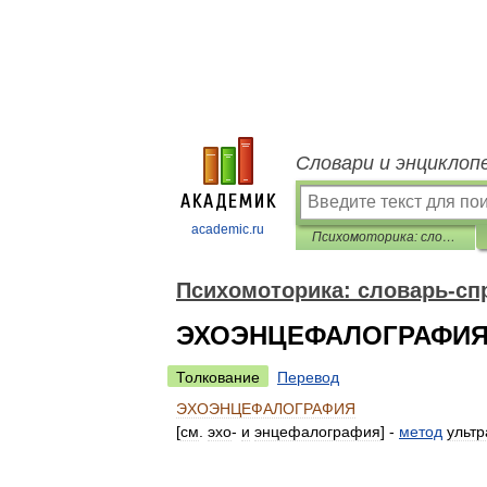
Словари и энциклоп
academic.ru
Психомоторика: cловарь-справочник
Психомоторика: cловарь-сп
ЭХОЭНЦЕФАЛОГРАФИ
Толкование
Перевод
ЭХОЭНЦЕФАЛОГРАФИЯ
[
см
.
эхо
-
и
энцефалография
] -
метод
ультр