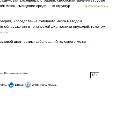
тразвуковая эхоэнцефалография, способная выявлять грубые
(отёк мозга, смещение срединных структур… …
Энциклопедический
рафия) исследование головного мозга методом
ля обнаружения и топической диагностики опухолей, гематом,
словарь
вуковой диагностики заболеваний головного мозга …
ка
,
Реклама на сайте
18+
omla,
Drupal,
WordPress, MODx.