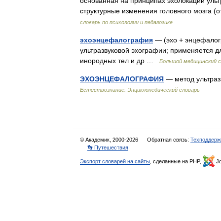
основанная на принципах эхолокации уль
структурные изменения головного мозга 
словарь по психологии и педагогике
эхоэнцефалография
— (эхо + энцефалог
ультразвуковой эхографии; применяется д
инородных тел и др …
Большой медицинский 
ЭХОЭНЦЕФАЛОГРАФИЯ
— метод ультраз
Естествознание. Энциклопедический словарь
© Академик, 2000-2026
Обратная связь:
Техподдерж
👣 Путешествия
Экспорт словарей на сайты
, сделанные на PHP,
Jo