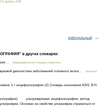
В
.
П
.
Дудьев
.
2008
.
ЮВЕНАЛЬНЫЙ
ОГРАФИЯ" в других словарях:
афия …
Орфографический словарь-справочник
вуковой диагностики заболеваний головного мозга …
Большой
нимов: 1 • энцефалография (2) Словарь синонимов ASIS. В.Н.
фалография) ультразвуковая энцефалография, метод
льтразвука. Основан на свойстве ультразвука отражаться от