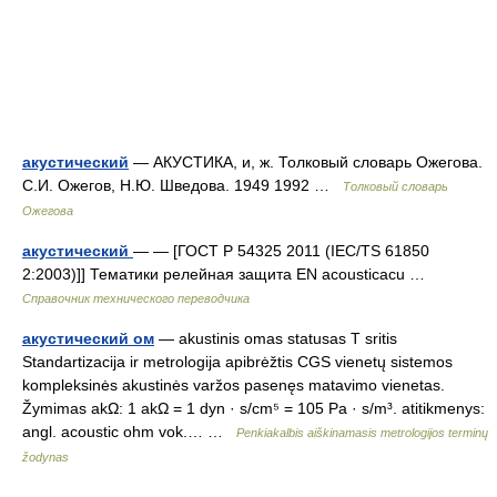
акустический
— АКУСТИКА, и, ж. Толковый словарь Ожегова.
С.И. Ожегов, Н.Ю. Шведова. 1949 1992 …
Толковый словарь
Ожегова
акустический
— — [ГОСТ Р 54325 2011 (IEC/TS 61850
2:2003)]] Тематики релейная защита EN acousticacu …
Справочник технического переводчика
акустический ом
— akustinis omas statusas T sritis
Standartizacija ir metrologija apibrėžtis CGS vienetų sistemos
kompleksinės akustinės varžos pasenęs matavimo vienetas.
Žymimas akΩ: 1 akΩ = 1 dyn · s/cm⁵ = 105 Pa · s/m³. atitikmenys:
angl. acoustic ohm vok.… …
Penkiakalbis aiškinamasis metrologijos terminų
žodynas