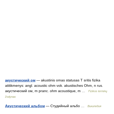
акустический ом
— akustinis omas statusas T sritis fizika
atitikmenys: angl. acoustic ohm vok. akustisches Ohm, n rus.
акустический ом, m pranc. ohm acoustique, m …
Fizikos terminų
žodynas
Акустический альбом
— Студийный альбо …
Википедия