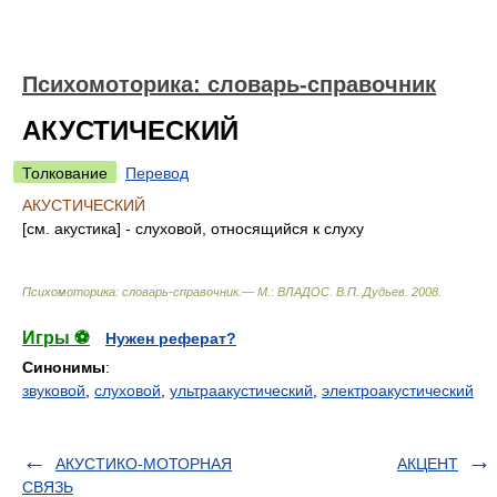
Психомоторика: cловарь-справочник
АКУСТИЧЕСКИЙ
Толкование
Перевод
АКУСТИЧЕСКИЙ
[см. акустика] - слуховой, относящийся к слуху
Психомоторика: cловарь-справочник.— М.: ВЛАДОС
.
В.П. Дудьев
.
2008
.
Игры ⚽
Нужен реферат?
Синонимы
:
звуковой
,
слуховой
,
ультраакустический
,
электроакустический
АКУСТИКО-МОТОРНАЯ
АКЦЕНТ
СВЯЗЬ