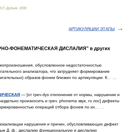
В
.
П
.
Дудьев
.
2008
.
АРТИКУЛЯЦИИ ЭТАПЫ
ОРНО-ФОНЕМАТИЧЕСКАЯ ДИСЛАЛИЯ" в других
копроизношения, обусловленное недостаточностью
гательного анализатора, что затрудняет формирование
игательных) образов фонем близких по артикуляции. К… …
ТИЧЕСКАЯ
— [от греч dys отклонение от нормы, нарушение и
нораздельно произносить и греч. phonema звук, го лос] дефекты
формированностью операций отбора фонем по их… …
локализации нарушения и причин, обусловливающих дефект
ные Д. ф.: дислалию функциональную и дислалию