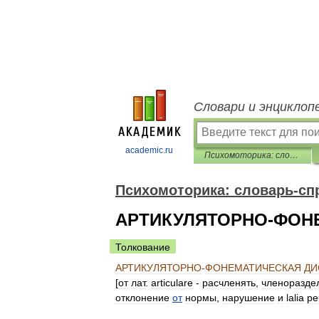
Словари и энциклоп
academic.ru
Психомоторика: cловарь-справочник
Психомоторика: cловарь-сп
АРТИКУЛЯТОРНО-ФОН
Толкование
АРТИКУЛЯТОРНО
-
ФОНЕМАТИЧЕСКАЯ
ДИ
[
от
лат
.
articulare
-
расчленять
,
членоразде
отклонение
от
нормы
,
нарушение
и
lalia
ре