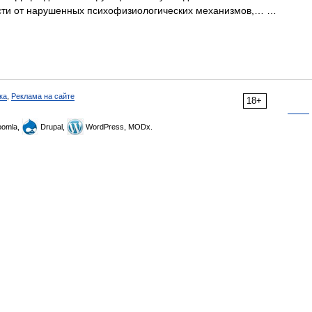
ости от нарушенных психофизиологических механизмов,… …
ка
,
Реклама на сайте
18+
omla,
Drupal,
WordPress, MODx.