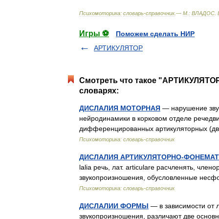
Психомоторика:
cловарь
-
справочник
.—
М
.
:
ВЛАДОС
.
Игры ⚽
Поможем сделать НИР
АРТИКУЛЯТОР
Смотреть что такое "АРТИКУЛЯТ
словарях:
ДИСЛАЛИЯ МОТОРНАЯ
— нарушение зву
нейродинамики в корковом отделе речедви
дифференцированных артикуляторных (дв
Психомоторика: cловарь-справочник
ДИСЛАЛИЯ АРТИКУЛЯТОРНО-ФОНЕМА
lalia речь, лат. articulare расчленять, чле
звукопроизношения, обусловленные нес
Психомоторика: cловарь-справочник
ДИСЛАЛИИ ФОРМЫ
— в зависимости от 
звукопроизношения, различают две основ