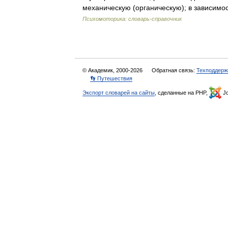
механическую (органическую); в зависим
Психомоторика: cловарь-справочник
© Академик, 2000-2026
Обратная связь:
Техподдерж
👣 Путешествия
Экспорт словарей на сайты
, сделанные на PHP,
Jo