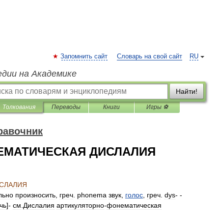
Запомнить сайт
Словарь на свой сайт
RU
едии на Академике
Найти!
Толкования
Переводы
Книги
Игры ⚽
равочник
ЕМАТИЧЕСКАЯ ДИСЛАЛИЯ
СЛАЛИЯ
льно
произносить
,
греч
.
phonema
звук
,
голос
,
греч
.
dys
- -
чь
]-
см
.
Дислалия
артикуляторно
-
фонематическая