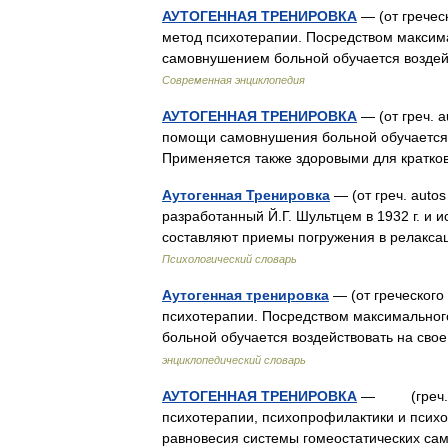
АУТОГЕННАЯ ТРЕНИРОВКА
— (от гречес
метод психотерапии. Посредством максим
самовнушением больной обучается воздей
Современная энциклопедия
АУТОГЕННАЯ ТРЕНИРОВКА
— (от греч. 
помощи самовнушения больной обучается в
Применяется также здоровыми для кратк
Аутогенная Тренировка
— (от греч. auto
разработанный Й.Г. Шультцем в 1932 г. и 
составляют приемы погружения в релакса
Психологический словарь
Аутогенная тренировка
— (от греческого
психотерапии. Посредством максимальног
больной обучается воздействовать на св
энциклопедический словарь
АУТОГЕННАЯ ТРЕНИРОВКА
— (греч. au
психотерапии, психопрофилактики и псих
равновесия системы гомеостатических с