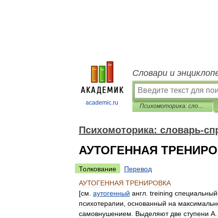
Словари и энциклоп
academic.ru
Психомоторика: cловарь-справочник
Психомоторика: cловарь-сп
АУТОГЕННАЯ ТРЕНИР
Толкование
Перевод
АУТОГЕННАЯ
ТРЕНИРОВКА
[
см
.
аутогенный
англ
.
treining
специальный
психотерапии
,
основанный
на
максимальн
самовнушением
.
Выделяют
две
ступени
А