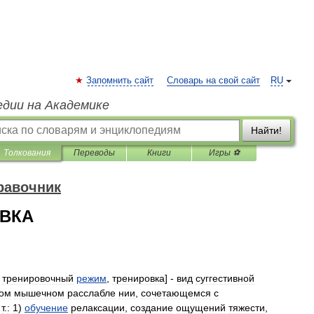
Запомнить сайт
Словарь на свой сайт
RU
едии на Академике
Найти!
Толкования
Переводы
Книги
Игры ⚽
равочник
ОВКА
тренировочный
режим
,
тренировка
] -
вид
суггестивной
ом
мышечном
расслабле
нии
,
сочетающемся
с
.
т
.
:
1
)
обучение
релаксации
,
создание
ощущений
тяжести
,