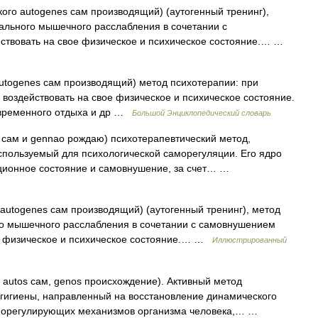
кого autogenes сам производящий) (аутогенный тренинг),
ального мышечного расслабления в сочетании с
ствовать на свое физическое и психическое состояние.… …
autogenes сам производящий) метод психотерапии: при
оздействовать на свое физическое и психическое состояние.
овременного отдыха и др …
Большой Энциклопедический словарь
s сам и gennao рождаю) психотерапевтический метод,
используемый для психологической саморегуляции. Его ядро
ционное состояние и самовнушение, за счет… …
 autogenes сам производящий) (аутогенный тренинг), метод
о мышечного расслабления в сочетании с самовнушением
ое физическое и психическое состояние.… …
Иллюстрированный
tos сам, genos происхождение). Активный метод
огигиены, направленный на восстановление динамического
аморегулирующих механизмов организма человека,… …