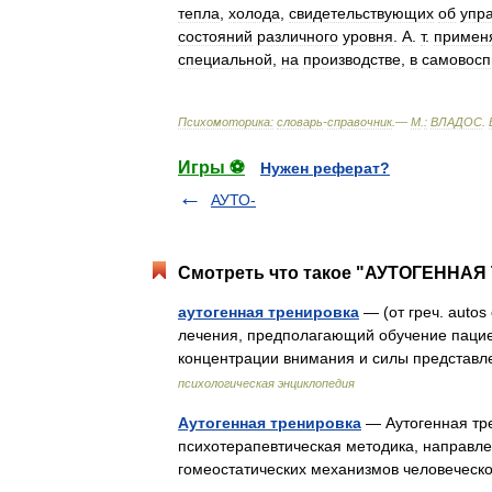
тепла
,
холода
,
свидетельствующих
об
упр
состояний
различного
уровня
.
А
.
т
.
примен
специальной
,
на
производстве
,
в
самовосп
Психомоторика:
cловарь
-
справочник
.—
М
.
:
ВЛАДОС
.
Игры ⚽
Нужен реферат?
АУТО-
Смотреть что такое "АУТОГЕННАЯ
аутогенная тренировка
— (от греч. auto
лечения, предполагающий обучение паци
концентрации внимания и силы представ
психологическая энциклопедия
Аутогенная тренировка
— Аутогенная тре
психотерапевтическая методика, направл
гомеостатических механизмов человечес