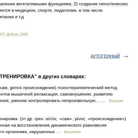
авлении
вегетативными
функциями
;
2
)
создание
гипнотических
яется
в
медицине
,
спорте
,
педагогике
,
в
том
числе
итании
и
т
.
д
В
.
П
.
Дудьев
.
2008
.
АУТОГЕННЫЙ
 ТРЕНИРОВКА" в других словарях:
s сам, genos происхождение) психотерапевтический метод
ентов мышечной релаксации, самовнушению, развитию
ления, умению контролировать непроизвольную… …
Большая
нировка (от др. греч. αὐτός «сам», γένος «происхождение»)
енная на восстановление динамического равновесия
кого организма, нарушенных …
Википедия