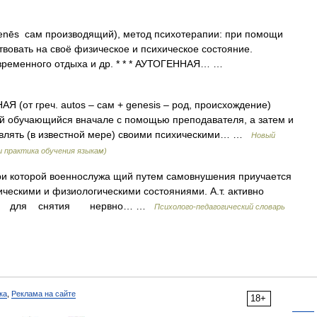
genēs сам производящий), метод психотерапии: при помощи
вовать на своё физическое и психическое состояние.
временного отдыха и др. * * * АУТОГЕННАЯ… …
 (от греч. autos – сам + genesis – род, происхождение)
й обучающийся вначале с помощью преподавателя, а затем и
авлять (в известной мере) своими психическими… …
Новый
 практика обучения языкам)
ри которой военнослужа щий путем самовнушения приучается
ическими и физиологическими состояниями. А.т. активно
гами для снятия нервно… …
Психолого-педагогический словарь
ка
,
Реклама на сайте
18+