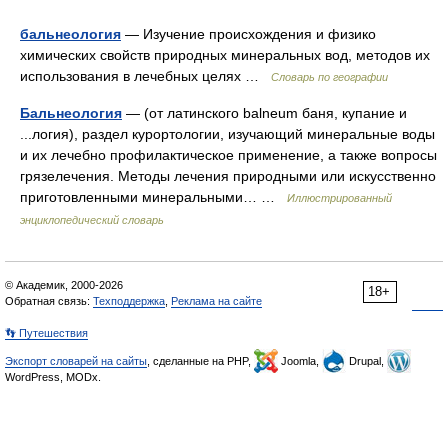
бальнеология
— Изучение происхождения и физико
химических свойств природных минеральных вод, методов их
использования в лечебных целях …
Словарь по географии
Бальнеология
— (от латинского balneum баня, купание и
...логия), раздел курортологии, изучающий минеральные воды
и их лечебно профилактическое применение, а также вопросы
грязелечения. Методы лечения природными или искусственно
приготовленными минеральными… …
Иллюстрированный
энциклопедический словарь
© Академик, 2000-2026
18+
Обратная связь:
Техподдержка
,
Реклама на сайте
👣 Путешествия
Экспорт словарей на сайты
, сделанные на PHP,
Joomla,
Drupal,
WordPress, MODx.