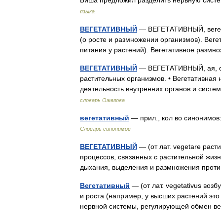
Биша предложил разделить нервную си
языка
ВЕГЕТАТИВНЫЙ
— ВЕГЕТАТИВНЫЙ, вегетат
(о росте и размножении организмов). Веге
питания у растений). Вегетативное размн
ВЕГЕТАТИВНЫЙ
— ВЕГЕТАТИВНЫЙ, ая, ое
растительных организмов. • Вегетативная
деятельность внутренних органов и сис
словарь Ожегова
вегетативный
— прил., кол во синонимов:
Словарь синонимов
ВЕГЕТАТИВНЫЙ
— (от лат. vegetare рас
процессов, связанных с растительной жизнь
дыхания, выделения и размножения прот
Вегетативный
— (от лат. vegetativus во
и роста (например, у высших растений это 
нервной системы, регулирующей обмен 