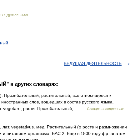
В
.
П
.
Дудьев
.
2008
.
ьный
ВЕДУЩАЯ ДЕЯТЕЛЬНОСТЬ
Й" в других словарях:
и). Прозябательный, растительный; все относящееся к
 иностранных слов, вошедших в состав русского языка.
т. vegetare, расти. Прозябательный;… …
Словарь иностранных
 <, лат. vegetativus. мед. Растительный (о росте и размножении
м и питанием организма. БАС 2. Еще в 1800 году фр. анатом