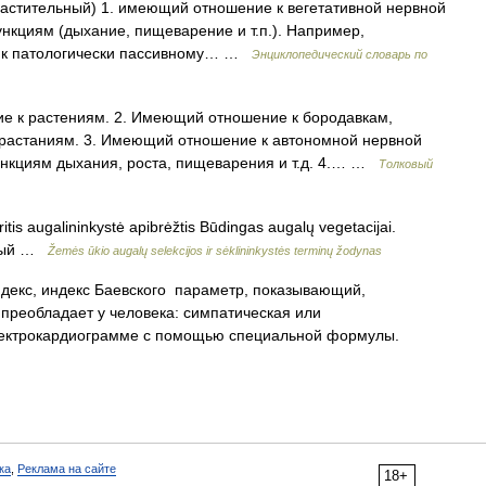
 растительный) 1. имеющий отношение к вегетативной нервной
нкциям (дыхание, пищеварение и т.п.). Например,
я к патологически пассивному… …
Энциклопедический словарь по
 к растениям. 2. Имеющий отношение к бородавкам,
растаниям. 3. Имеющий отношение к автономной нервной
нкциям дыхания, роста, пищеварения и т.д. 4.… …
Толковый
itis augalininkystė apibrėžtis Būdingas augalų vegetacijai.
ивный …
Žemės ūkio augalų selekcijos ir sėklininkystės terminų žodynas
декс, индекс Баевского параметр, показывающий,
 преобладает у человека: симпатическая или
лектрокардиограмме с помощью специальной формулы.
ка
,
Реклама на сайте
18+