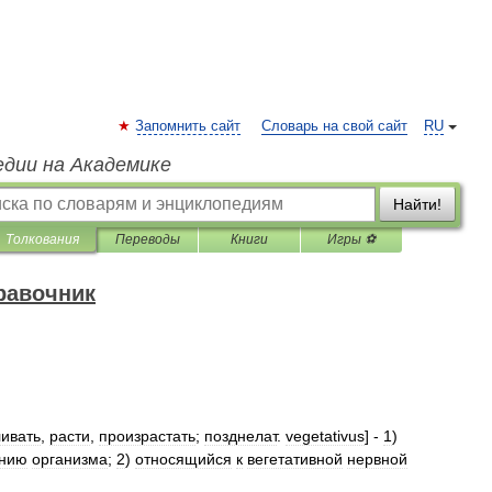
Запомнить сайт
Словарь на свой сайт
RU
едии на Академике
Найти!
Толкования
Переводы
Книги
Игры ⚽
равочник
ливать
,
расти
,
произрастать
;
позднелат
.
vegetativus
] -
1
)
анию
организма
;
2
)
относящийся
к
вегетативной
нервной