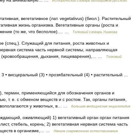
стему на анимальную… …
Исторический словарь галлицизмов русского
ивная, вегетативное (лат. vegetativus) (биол.). Растительный
тативная жизнь организма. Вегетативные органы (роста и
ожение (то же, что бесполое).… …
Толковый словарь Ушакова
 (спец.). Служащий для питания, роста животных и
 нервная система часть нервной системы, направляющая
тем (кровообращения, дыхания, пищеварения),… …
Толковый
 3 • висцеральный (3) • прозябательный (4) • растительный …
ти), термин, применяющийся для обозначения органов и
ю, т. е. с обменом веществ и с ростом. Так, органы питания,
ивополагаются у животных, в… …
Большая медицинская энциклопедия
збуждающий, оживляющий) 1) вегетативный орган орган питания
лист, стебель, корень; 2) вегетативная нервная система часть
веществ в организме,… …
Начала современного естествознания