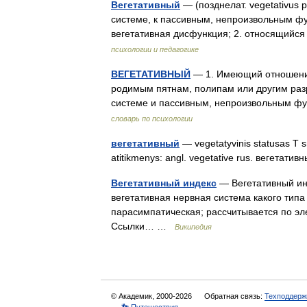
Вегетативный
— (позднелат. vegetativus
системе, к пассивным, непроизвольным фу
вегетативная дисфункция; 2. относящийс
психологии и педагогике
ВЕГЕТАТИВНЫЙ
— 1. Имеющий отношение
родимым пятнам, полипам или другим раз
системе и пассивным, непроизвольным фу
словарь по психологии
вегетативный
— vegetatyvinis statusas T sr
atitikmenys: angl. vegetative rus. вегетат
Вегетативный индекс
— Вегетативный ин
вегетативная нервная система какого типа
парасимпатическая; рассчитывается по э
Ссылки… …
Википедия
© Академик, 2000-2026
Обратная связь:
Техподдерж