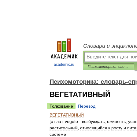
Словари и энциклоп
academic.ru
Психомоторика: cловарь-справочник
Психомоторика: cловарь-сп
ВЕГЕТАТИВНЫЙ
Толкование
Перевод
ВЕГЕТАТИВНЫЙ
[
от
лат
.
vegeto
-
возбуждать
,
оживлять
,
уси
растительный
,
относящийся
к
росту
и
пит
системе