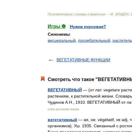
Психомоторика:
cловарь
-
справочник
.—
М
.
:
ВЛАДОС
.
Игры ⚽
Нужна курсовая?
Синонимы
:
висцеральный
,
прозябательный
,
растител
ВЕГЕТАТИВНЫЕ ФУНКЦИИ
Смотреть что такое "ВЕГЕТАТИВНЫ
ВЕГЕТАТИВНЫЙ
— (от лат. vegetare раст
растениям, к растительной жизни. Словарь
Чудинов А.Н., 1910. ВЕГЕТАТИВНЫЙ от ла
слов русского языка
вегетативный
— ая, ое. végétatif, ve adj.
организмов). Уш. 1935. Связанный с росто