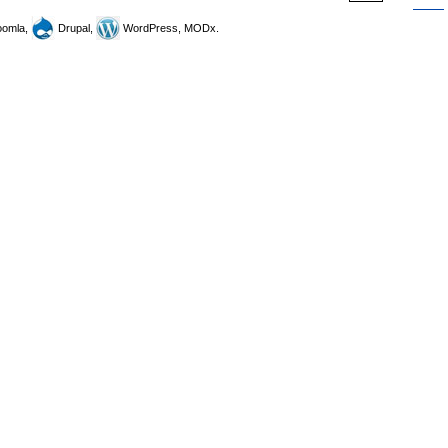
omla,
Drupal,
WordPress, MODx.