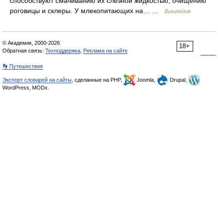
способствуют смачиванию их слезной жидкостью, очищению
роговицы и склеры. У млекопитающих на… …
Википедия
© Академик, 2000-2026
18+
Обратная связь:
Техподдержка
,
Реклама на сайте
👣 Путешествия
Экспорт словарей на сайты
, сделанные на PHP,
Joomla,
Drupal,
WordPress, MODx.