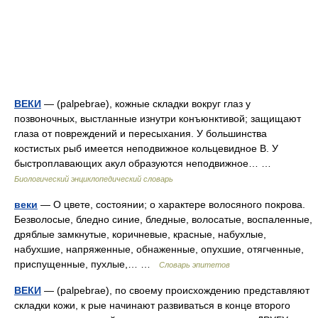
ВЕКИ
— (palpebrae), кожные складки вокруг глаз у
позвоночных, выстланные изнутри конъюнктивой; защищают
глаза от повреждений и пересыхания. У большинства
костистых рыб имеется неподвижное кольцевидное В. У
быстроплавающих акул образуются неподвижное… …
Биологический энциклопедический словарь
веки
— О цвете, состоянии; о характере волосяного покрова.
Безволосые, бледно синие, бледные, волосатые, воспаленные,
дряблые замкнутые, коричневые, красные, набухлые,
набухшие, напряженные, обнаженные, опухшие, отягченные,
приспущенные, пухлые,… …
Словарь эпитетов
ВЕКИ
— (palpebrae), по своему происхождению представляют
складки кожи, к рые начинают развиваться в конце второго