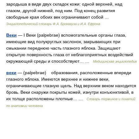
зародыша в виде двух складок кожи: одной верхней, над
глазом, другой нижней, под ним. Под конец развития
свободные края обоих век ограничивают собой …
Энциклопедический словарь Ф.А. Брокгауза и И.А. Ефрона
Веки
— I Веки (palpebrae) вспомогательные органы глаза,
имеющие вид полукруглых заслонок, закрывающих при
смыкании переднюю часть глазного яблока. Защищают
открытую поверхность глаза от неблагоприятных воздействий
окружающей среды и способствуют… …
Медицинская энциклопедия
веки
— (palpebrae) образования, расположенные впереди
глазного яблока. Имеются верхнее и нижнее веки,
ограничивающие глазную щель. Над верхним веком находится
бровь. Веки снаружи покрыты кожей, изнутри конъюнктивой, в
их толще расположены плотные… …
Словарь терминов и понятий
по анатомии человека