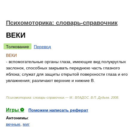
Психомоторика: cловарь-справочник
ВЕКИ
Толкование
Перевод
ВЕКИ
- вспомогательные органы глаза, имеющие вид полукруглых
заслонок, способных закрывать переднюю часть глазного
яблока; служат для защиты открытой поверхности глаза и его
увлажнения; различают верхние и нижние В.
Психомоторика: cловарь-справочник.— М.: ВЛАДОС
.
В.П. Дудьев
.
2008
.
Игры ⚽
Поможем написать реферат
Антонимы
:
вечные
,
миг