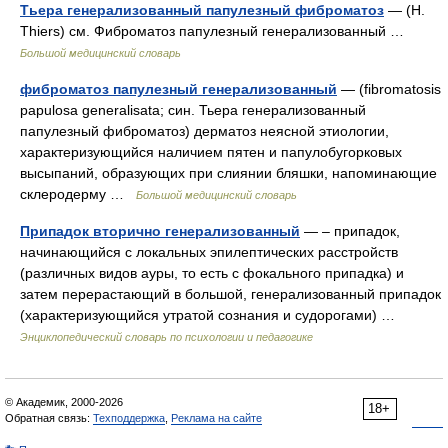
Тьера генерализованный папулезный фиброматоз
— (Н.
Thiers) см. Фиброматоз папулезный генерализованный …
Большой медицинский словарь
фиброматоз папулезный генерализованный
— (fibromatosis
papulosa generalisata; син. Тьера генерализованный
папулезный фиброматоз) дерматоз неясной этиологии,
характеризующийся наличием пятен и папулобугорковых
высыпаний, образующих при слиянии бляшки, напоминающие
склеродерму …
Большой медицинский словарь
Припадок вторично генерализованный
— – припадок,
начинающийся с локальных эпилептических расстройств
(различных видов ауры, то есть с фокального припадка) и
затем перерастающий в большой, генерализованный припадок
(характеризующийся утратой сознания и судорогами) …
Энциклопедический словарь по психологии и педагогике
© Академик, 2000-2026
18+
Обратная связь:
Техподдержка
,
Реклама на сайте