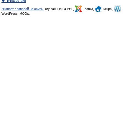
👣 Путешествия
Экспорт словарей на сайты
, сделанные на PHP,
Joomla,
Drupal,
WordPress, MODx.