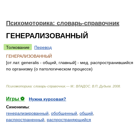
Психомоторика: cловарь-справочник
ГЕНЕРАЛИЗОВАННЫЙ
Толкование
Перевод
ГЕНЕРАЛИЗОВАННЫЙ
[от лат. generalis - общий, главный] - мед. распространившийся
по организму (о патологическом процессе)
Психомоторика: cловарь-справочник.— М.: ВЛАДОС
.
В.П. Дудьев
.
2008
.
Игры ⚽
Нужна курсовая?
Синонимы
:
генерализированный
,
обобщенный
,
общий
,
распространенный
,
распространяющийся