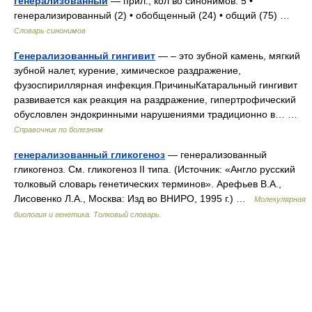
генерализованный
— прил., кол во синонимов: 5 •
генерализированный (2) • обобщенный (24) • общий (75) …
Словарь синонимов
Генерализованный гингивит
— – это зубной камень, мягкий
зубной налет, курение, химическое раздражение,
фузоспириллярная инфекция.ПричиныКатаральный гингивит
развивается как реакция на раздражение, гипертрофический
обусловлен эндокринными нарушениями традиционно в… …
Справочник по болезням
генерализованный гликогеноз
— генерализованный
гликогеноз. См. гликогеноз II типа. (Источник: «Англо русский
толковый словарь генетических терминов». Арефьев В.А.,
Лисовенко Л.А., Москва: Изд во ВНИРО, 1995 г.) …
Молекулярная
биология и генетика. Толковый словарь.