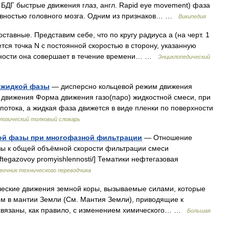
 БДГ быстрые движения глаз, англ. Rapid eye movement) фаза
ивностью головного мозга. Одним из признаков… …
Википедия
ставные. Представим себе, что по кругу радиуса а (на черт. 1
тся точка N с постоянной скоростью в сторону, указанную
ужности она совершает в течение времени… …
Энциклопедический
 жидкой фазы
— дисперсно кольцевой режим движения
 движения Форма движения газо(паро) жидкостной смеси, при
потока, а жидкая фаза движется в виде пленки по поверхности
огический толковый словарь
ной фазы при многофазной фильтрации
— Отношение
ы к общей объёмной скорости фильтрации смеси
r neftegazovoy promyishlennosti/] Тематики нефтегазовая
вочник технического переводчика
е движения земной коры, вызываемые силами, которые
ом в мантии Земли (См. Мантия Земли), приводящие к
 связаны, как правило, с изменением химического… …
Большая