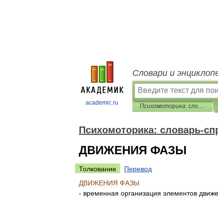
Словари и энциклоп
academic.ru
Психомоторика: cловарь-справочник
Психомоторика: cловарь-сп
ДВИЖЕНИЯ ФАЗЫ
Толкование
Перевод
ДВИЖЕНИЯ
ФАЗЫ
-
временная
организация
элементов
движ