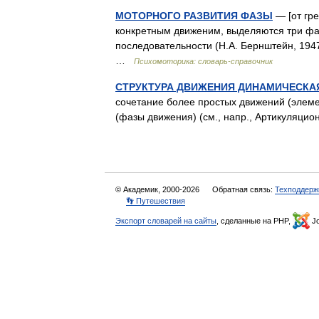
МОТОРНОГО РАЗВИТИЯ ФАЗЫ
— [от гре
конкретным движеним, выделяются три фа
последовательности (Н.А. Бернштейн, 194
…
Психомоторика: cловарь-справочник
СТРУКТУРА ДВИЖЕНИЯ ДИНАМИЧЕСКА
сочетание более простых движений (элеме
(фазы движения) (см., напр., Артикуляц
© Академик, 2000-2026
Обратная связь:
Техподдерж
👣 Путешествия
Экспорт словарей на сайты
, сделанные на PHP,
Jo