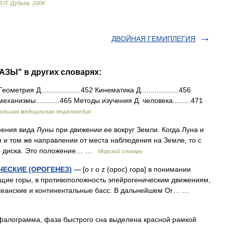
В
.
П
.
Дудьев
.
2008
.
ДВОЙНАЯ ГЕМИПЛЕГИЯ
ЗЫ" в других словарях:
я Д....................452 Кинематика Д...................456
 механизмы............465 Методы изучения Д. человека.........471
ольшая медицинская энциклопедия
ения вида Луны при движении ее вокруг Земли. Когда Луна и
 и том же направлении от места наблюдения на Земле, то с
го диска. Это положение… …
Морской словарь
ЕСКИЕ (ОРОГЕНЕЗ)
— [o r o z (орос) гора] в понимании
ающие горы, в противоположность эпейрогеническим движениям,
океанские и континентальные басс. В дальнейшем Or… …
алограмма, фаза быстрого сна выделена красной рамкой