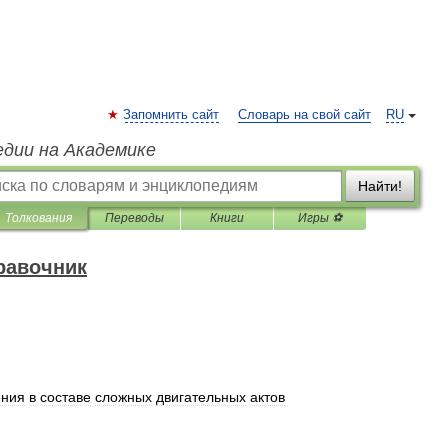
Запомнить сайт
Словарь на свой сайт
RU
едии на Академике
Найти!
Толкования
Переводы
Книги
Игры ⚽
равочник
ения
в
составе
сложных
двигательных
актов