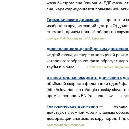
Фаза быстрого сна (синоним: БДГ фаза, от
сна, характеризующаяся повышенной акт
Гармонические движения
— простые и со
изображен круг, имеющий центр в О) движе
стрелкой, причем полный оборот по окр
словарь Ф.А. Брокгауза и И.А. Ефрона
дисперсно-кольцевой режим движения
жидкой фазы; дисперсно кольцевой режим
которой газообразная фаза образует ядро 
трубы и в виде… …
Политехнический терминол
относительная скорость движения од
объёмной скорости фильтрации одной фаз
[http://slovarionline.ru/anglo russkiy slova
промышленность EN fractional flow …
Спра
Тектонические движения
— механически
действуют в земной коре и главным образ
деформации слагающих кору пород. Т. д.
советская энциклопедия