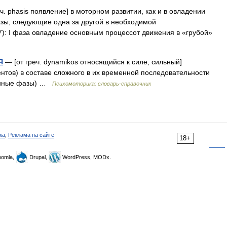
ч. phasis появление] в моторном развитии, как и в овладении
зы, следующие одна за другой в необходимой
7): I фаза овладение основным процессот движения в «грубой»
Я
— [от греч. dynamikos относящийся к силе, сильный]
нтов) в составе сложного в их временной последовательности
ионные фазы) …
Психомоторика: cловарь-справочник
ка
,
Реклама на сайте
18+
omla,
Drupal,
WordPress, MODx.