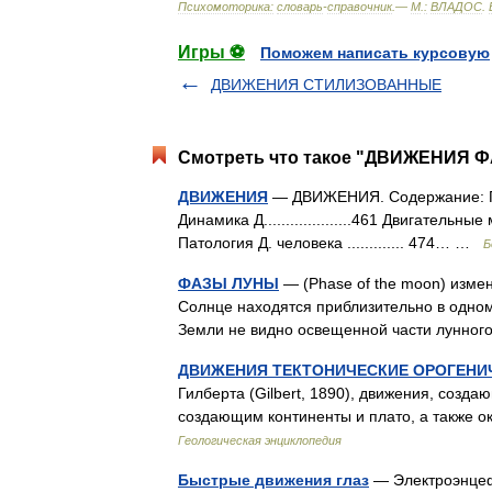
Психомоторика:
cловарь
-
справочник
.—
М
.
:
ВЛАДОС
.
Игры ⚽
Поможем написать курсовую
ДВИЖЕНИЯ СТИЛИЗОВАННЫЕ
Смотреть что такое "ДВИЖЕНИЯ ФА
ДВИЖЕНИЯ
— ДВИЖЕНИЯ. Содержание: Геометри
Динамика Д....................461 Двигательные
Патология Д. человека ............. 474… …
Б
ФАЗЫ ЛУНЫ
— (Phase of the moon) измен
Солнце находятся приблизительно в одном
Земли не видно освещенной части лунно
ДВИЖЕНИЯ ТЕКТОНИЧЕСКИЕ ОРОГЕНИЧ
Гилберта (Gilbert, 1890), движения, созд
создающим континенты и плато, а также 
Геологическая энциклопедия
Быстрые движения глаз
— Электроэнцеф