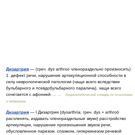
Дизартрия
— (греч. dys arthroo членораздельно произносить)
1. дефект речи, нарушение артикуляционной способности в
силу неврологической патологии (чаще всего вследствие
бульбарного и псевдобульбарного паралича), чаще всего
сочетается с афонией.… …
Энциклопедический словарь по психологии
и педагогике
Дизартрия
— I Дизартрия (dysarthria; греч. dys + arthroō
расчленять, издавать членораздельные звуки) расстройство
артикуляции, нарушение произношения звуков речи,
обусловленное парезом, спазмом, гиперкинезом речевой