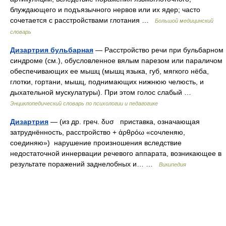
блуждающего и подъязычного нервов или их ядер; часто
сочетается с расстройствами глотания …
Большой медицинский
словарь
Дизартрия бульбарная
— Расстройство речи при бульбарном
синдроме (см.), обусловленное вялым парезом или параличом
обеспечивающих ее мышц (мышц языка, губ, мягкого нёба,
глотки, гортани, мышц, поднимающих нижнюю челюсть, и
дыхательной мускулатуры). При этом голос слабый …
Энциклопедический словарь по психологии и педагогике
Дизартрия
— (из др. греч. δυσ приставка, означающая
затруднённость, расстройство + ἀρθρόω «сочленяю,
соединяю») нарушение произношения вследствие
недостаточной иннервации речевого аппарата, возникающее в
результате поражений заднелобных и… …
Википедия