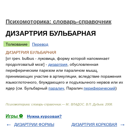
Психомоторика: cловарь-справочник
ДИЗАРТРИЯ БУЛЬБАРНАЯ
Толкование
Перевод
ДИЗАРТРИЯ БУЛЬБАРНАЯ
[от греч. bulbus - луковица, форму которой напоминает
продолговатый мозг] -
дизартрия
, обусловленная
периферическим парезом или параличом мышц,
принимающих участие в артикуляции, вследствие поражения
языкоглоточного, блуждающего и подъязычного нервов или их
ядер (см. Бульбарный
паралич
, Паралич
периферический
)
Психомоторика: cловарь-справочник.— М.: ВЛАДОС
.
В.П. Дудьев
.
2008
.
Игры ⚽
Нужна курсовая?
ДИЗАРТРИИ ФОРМЫ
ДИЗАРТРИЯ КОРКОВАЯ