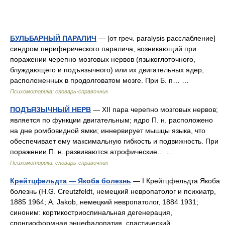
БУЛЬБАРНЫЙ ПАРАЛИЧ
— [от греч. paralysis расслабление]
синдром периферического паралича, возникающий при
поражении черепно мозговых нервов (языкоглоточного,
блуждающего и подъязычного) или их двигательных ядер,
расположенных в продолговатом мозге. При Б. п… …
Психомоторика: cловарь-справочник
ПОДЪЯЗЫЧНЫЙ НЕРВ
— XII пара черепно мозговых нервов;
является по функции двигательным; ядро П. н. расположено
на дне ромбовидной ямки; иннервирует мышцы языка, что
обеспечивает ему максимальную гибкость и подвижность. При
поражении П. н. развиваются атрофические… …
Психомоторика: cловарь-справочник
Крейтцфельдта — Якоба болезнь
— I Крейтцфельдта Якоба
болезнь (Н.G. Creutzfeldt, немецкий невропатолог и психиатр,
1885 1964; A. Jakob, немецкий невропатолог, 1884 1931;
синоним: кортикостриоспинальная дегенерация,
спонгиоформная энцефалопатия, спастический