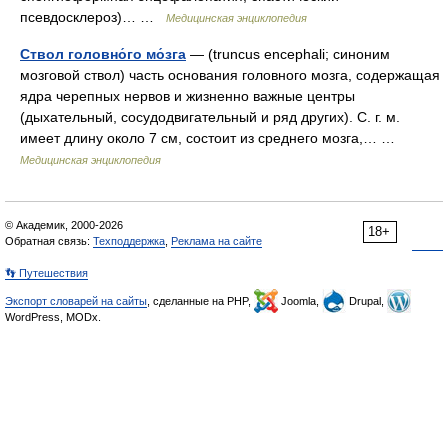
псевдосклероз)… …
Медицинская энциклопедия
Ствол головно́го мо́зга
— (truncus encephali; синоним
мозговой ствол) часть основания головного мозга, содержащая
ядра черепных нервов и жизненно важные центры
(дыхательный, сосудодвигательный и ряд других). С. г. м.
имеет длину около 7 см, состоит из среднего мозга,… …
Медицинская энциклопедия
© Академик, 2000-2026
18+
Обратная связь:
Техподдержка
,
Реклама на сайте
👣 Путешествия
Экспорт словарей на сайты
, сделанные на PHP,
Joomla,
Drupal,
WordPress, MODx.