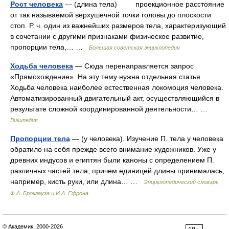
Рост человека
— (длина тела) проекционное расстояние
от так называемой верхушечной точки головы до плоскости
стоп. Р. ч. один из важнейших размеров тела, характеризующий
в сочетании с другими признаками физическое развитие,
пропорции тела,… …
Большая советская энциклопедия
Ходьба человека
— Сюда перенаправляется запрос
«Прямохождение». На эту тему нужна отдельная статья.
Ходьба человека наиболее естественная локомоция человека.
Автоматизированный двигательный акт, осуществляющийся в
результате сложной координированной деятельности… …
Википедия
Пропорции тела
— (у человека). Изучение П. тела у человека
обратило на себя прежде всего внимание художников. Уже у
древних индусов и египтян были каноны с определением П.
различных частей тела, причем единицей длины принималась,
например, кисть руки, или длина… …
Энциклопедический словарь
Ф.А. Брокгауза и И.А. Ефрона
© Академик, 2000-2026