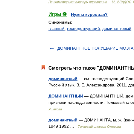
Психомоторика:
cловарь
-
справочник
.—
М
.
:
ВЛАДОС
.
Игры ⚽
Нужна курсовая?
Синонимы
:
главный
,
господствующий
,
доминантовый
,
ДОМИНАНТНОЕ ПОЛУШАРИЕ МОЗГА
Смотреть что такое "ДОМИНАНТНЫЙ
доминантный
— см. господствующий Слова
Русский язык. З. Е. Александрова. 2011. 
ДОМИНАНТНЫЙ
— ДОМИНАНТНЫЙ, домина
признаки наследственности. Толковый сл
Ушакова
доминантный
— ДОМИНАНТА, ы, ж. (книжн
1949 1992 …
Толковый словарь Ожегова