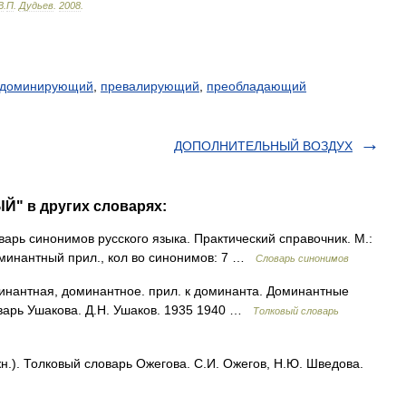
В
.
П
.
Дудьев
.
2008
.
доминирующий
,
превалирующий
,
преобладающий
ДОПОЛНИТЕЛЬНЫЙ ВОЗДУХ
" в других словарях:
рь синонимов русского языка. Практический справочник. М.:
доминантный прил., кол во синонимов: 7 …
Словарь синонимов
нтная, доминантное. прил. к доминанта. Доминантные
оварь Ушакова. Д.Н. Ушаков. 1935 1940 …
Толковый словарь
.). Толковый словарь Ожегова. С.И. Ожегов, Н.Ю. Шведова.