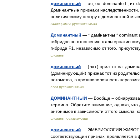
доминантный
— ая, ое. dominante f., ит.
Доминантные признаки наследственности. 
политическому центру с доминантной мы
галлицизмов русского языка
Доминантный
— * дамінантны * dominant 
гибридов по отношению к альтернативному 
гибрида F1, независимо от того, присутс
словарь
доминантный
— (лат.) прил. от сл. дом
(доминирующий) признак тот из родительск
потомства, в противоположность неразв
слов русского языка
ДОМИНАНТНЫЙ
— Вообще – обнаруживаю
термина. Обратите внимание, однако, что
антонимов в зависимости оттого смысла,
словарь по психологии
доминантный
— ЭМБРИОЛОГИЯ ЖИВОТНЫ
соответствующий признак, проявляется в 