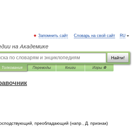
Запомнить сайт
Словарь на свой сайт
RU
едии на Академике
Найти!
Толкования
Переводы
Книги
Игры ⚽
равочник
господствующий
,
преобладающий
(
напр
.,
Д
.
признак
)