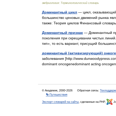
эмбриология: Терминологический словарь
Доминантный цикл
— цикл, оказывающий 
большинство ценовых движений рынка явл
также: Теория циклов Финансовый слов
Доминантный признак
— Доминантный пр
поколения при скрещивании чистых линий.
тип», то есть вариант, присущий больши
доминантный (активизирующий) онкоге
заболевания [http://www.dunwoodypress.co
dominant oncogenedominant acting onco
© Академик, 2000-2026
Обратная связь:
Техподдерж
👣 Путешествия
Экспорт словарей на сайты
, сделанные на PHP,
Jo