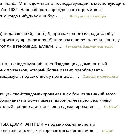
 dominanta. Отн. к доминанте; господствующий, главенствующий.
Уш. 1934. Наш либерал.. прежде всего стремится к
слью когда нибудь чем нибудь… …
Исторический словарь
а) подавляющий, напр., Д. признак одного из родителей у
признаку др. родителя; б) проявляющиеся аллели, напр., у
твуют ли в геноме др. аллели… …
Генетика. Энциклопедический
инанта; господствующий, преобладающий; доминантный
их признаков, который более развит, преобладает у
ивающемуся, подавленному признаку… …
Словарь иностранных
щий свойствадоминирования в любом из значений этого
 доминантный может иметь любой из четырех различных
 который предполагается в слове доминирование …
Толковый
Х ДОМИНАНТНЫЙ – подавляющий аллель и
фенотипе и гомо , и гетерозиготных организмов …
Общая