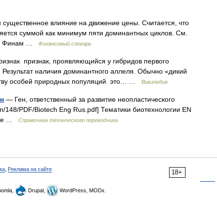
существенное влияние на движение цены. Считается, что
яется суммой как минимум пяти доминантных циклов. См.
арь Финам …
Финансовый словарь
изнак признак, проявляющийся у гибридов первого
 Результат наличия доминантного аллеля. Обычно «дикий
нству особей природных популяций это… …
Википедия
н
— Ген, ответственный за развитие неопластического
m/148/PDF/Biotech Eng Rus.pdf] Тематики биотехнологии EN
gene …
Справочник технического переводчика
ка
,
Реклама на сайте
18+
omla,
Drupal,
WordPress, MODx.