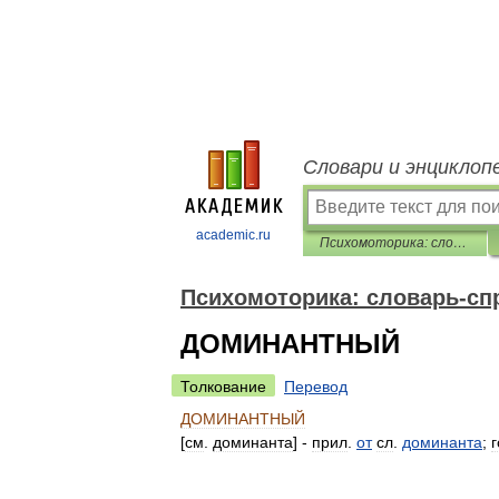
Словари и энциклоп
academic.ru
Психомоторика: cловарь-справочник
Психомоторика: cловарь-сп
ДОМИНАНТНЫЙ
Толкование
Перевод
ДОМИНАНТНЫЙ
[
см
.
доминанта
] -
прил
.
от
сл
.
доминанта
;