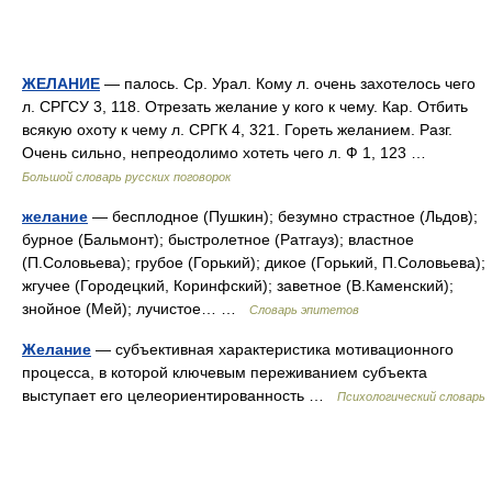
ЖЕЛАНИЕ
— палось. Ср. Урал. Кому л. очень захотелось чего
л. СРГСУ 3, 118. Отрезать желание у кого к чему. Кар. Отбить
всякую охоту к чему л. СРГК 4, 321. Гореть желанием. Разг.
Очень сильно, непреодолимо хотеть чего л. Ф 1, 123 …
Большой словарь русских поговорок
желание
— бесплодное (Пушкин); безумно страстное (Льдов);
бурное (Бальмонт); быстролетное (Ратгауз); властное
(П.Соловьева); грубое (Горький); дикое (Горький, П.Соловьева);
жгучее (Городецкий, Коринфский); заветное (В.Каменский);
знойное (Мей); лучистое… …
Словарь эпитетов
Желание
— субъективная характеристика мотивационного
процесса, в которой ключевым переживанием субъекта
выступает его целеориентированность …
Психологический словарь