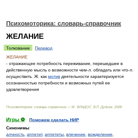
Психомоторика: cловарь-справочник
ЖЕЛАНИЕ
Толкование
Перевод
ЖЕЛАНИЕ
- отражающее потребность переживание, перешедшее в
действенную мысль о возможности чем-л. обладать или что-л.
осуществить. Ж. как
мотив
деятельности характеризуется
осознанностью потребности и возможных путей ее
удовлетворения
Психомоторика: cловарь-справочник.— М.: ВЛАДОС
.
В.П. Дудьев
.
2008
.
Игры ⚽
Поможем сделать НИР
Синонимы
:
алчность
,
аппетит
,
аппетиты
,
влечение
,
вожделение
,