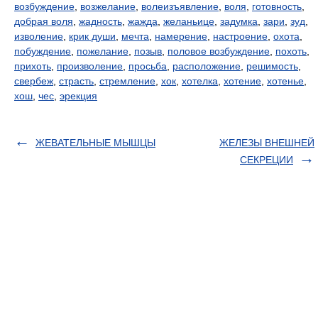
возбуждение
,
возжелание
,
волеизъявление
,
воля
,
готовность
,
добрая воля
,
жадность
,
жажда
,
желаньице
,
задумка
,
зари
,
зуд
,
изволение
,
крик души
,
мечта
,
намерение
,
настроение
,
охота
,
побуждение
,
пожелание
,
позыв
,
половое возбуждение
,
похоть
,
прихоть
,
произволение
,
просьба
,
расположение
,
решимость
,
свербеж
,
страсть
,
стремление
,
хок
,
хотелка
,
хотение
,
хотенье
,
хош
,
чес
,
эрекция
ЖЕВАТЕЛЬНЫЕ МЫШЦЫ
ЖЕЛЕЗЫ ВНЕШНЕЙ
СЕКРЕЦИИ