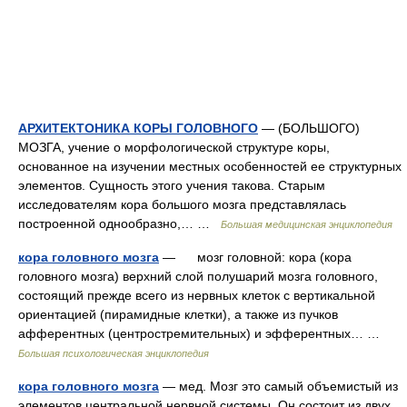
АРХИТЕКТОНИКА КОРЫ ГОЛОВНОГО
— (БОЛЬШОГО)
МОЗГА, учение о морфологической структуре коры,
основанное на изучении местных особенностей ее структурных
элементов. Сущность этого учения такова. Старым
исследователям кора большого мозга представлялась
построенной однообразно,… …
Большая медицинская энциклопедия
кора головного мозга
— мозг головной: кора (кора
головного мозга) верхний слой полушарий мозга головного,
состоящий прежде всего из нервных клеток с вертикальной
ориентацией (пирамидные клетки), а также из пучков
афферентных (центростремительных) и эфферентных… …
Большая психологическая энциклопедия
кора головного мозга
— мед. Мозг это самый объемистый из
элементов центральной нервной системы. Он состоит из двух