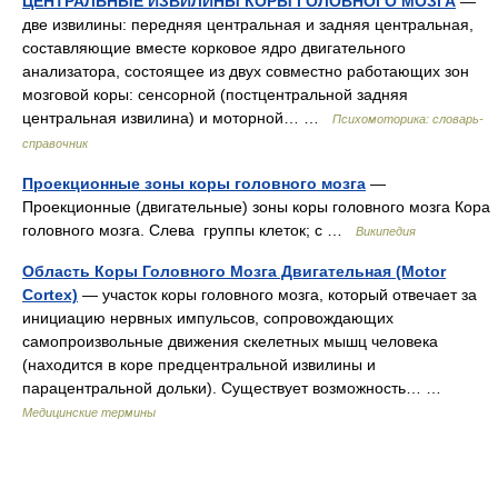
ЦЕНТРАЛЬНЫЕ ИЗВИЛИНЫ КОРЫ ГОЛОВНОГО МОЗГА
—
две извилины: передняя центральная и задняя центральная,
составляющие вместе корковое ядро двигательного
анализатора, состоящее из двух совместно работающих зон
мозговой коры: сенсорной (постцентральной задняя
центральная извилина) и моторной… …
Психомоторика: cловарь-
справочник
Проекционные зоны коры головного мозга
—
Проекционные (двигательные) зоны коры головного мозга Кора
головного мозга. Слева группы клеток; с …
Википедия
Область Коры Головного Мозга Двигательная (Motor
Cortex)
— участок коры головного мозга, который отвечает за
инициацию нервных импульсов, сопровождающих
самопроизвольные движения скелетных мышц человека
(находится в коре предцентральной извилины и
парацентральной дольки). Существует возможность… …
Медицинские термины