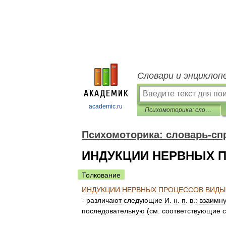
Словари и энциклоп
academic.ru
Психомоторика: cловарь-справочник
Психомоторика: cловарь-сп
ИНДУКЦИИ НЕРВНЫХ 
Толкование
ИНДУКЦИИ
НЕРВНЫХ
ПРОЦЕССОВ
ВИДЫ
-
различают
следующие
И
.
н
.
п
.
в
.
:
взаимн
последовательную
(
см
.
соответствующие