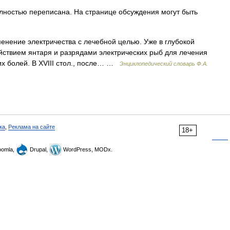
лностью переписана. На странице обсуждения могут быть
нение электричества с лечебной целью. Уже в глубокой
йствием янтаря и разрядами электрических рыб для лечения
х болей. В XVIII стол., после… …
Энциклопедический словарь Ф.А.
ка
,
Реклама на сайте
18+
omla,
Drupal,
WordPress, MODx.