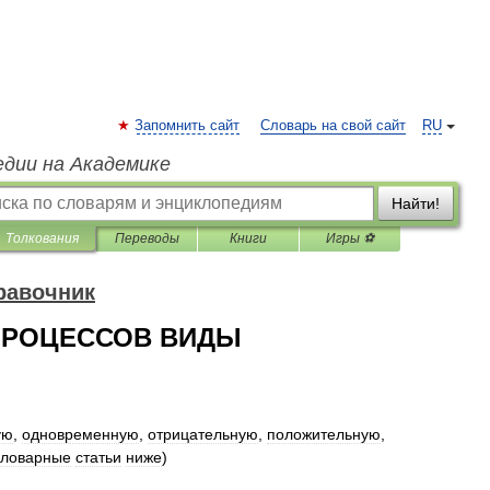
Запомнить сайт
Словарь на свой сайт
RU
едии на Академике
Найти!
Толкования
Переводы
Книги
Игры ⚽
равочник
ПРОЦЕССОВ ВИДЫ
ую
,
одновременную
,
отрицательную
,
положительную
,
словарные
статьи
ниже
)