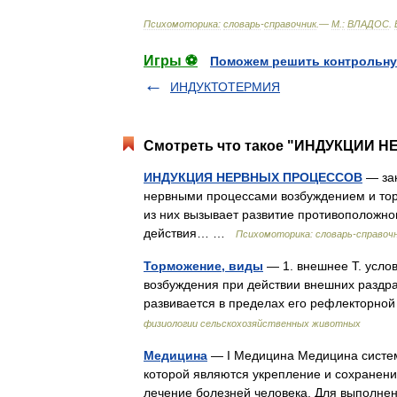
Психомоторика:
cловарь
-
справочник
.—
М
.
:
ВЛАДОС
.
Игры ⚽
Поможем решить контрольну
ИНДУКТОТЕРМИЯ
Смотреть что такое "ИНДУКЦИИ 
ИНДУКЦИЯ НЕРВНЫХ ПРОЦЕССОВ
— за
нервными процессами возбуждением и тор
из них вызывает развитие противоположно
действия… …
Психомоторика: cловарь-справоч
Торможение, виды
— 1. внешнее Т. усло
возбуждения при действии внешних раздраж
развивается в пределах его рефлекторной
физиологии сельскохозяйственных животных
Медицина
— I Медицина Медицина систем
которой являются укрепление и сохранени
лечение болезней человека. Для выполне