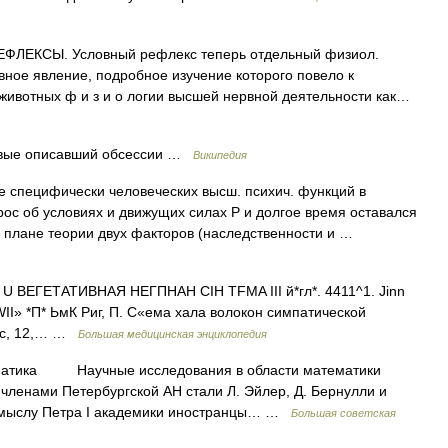
ЛЕКСЫ. Условный рефлекс теперь отдельный физиол.
ное явление, подробное изучение которого повело к
животных ф и з и о логии высшей нервной деятельности как…
рвые описавший обсессии …
Википедия
 специфически человеческих высш. психич. функций в
ос об условиях и движущих силах P и долгое время оставался
в плане теории двух факторов (наследственности и …
 U ВЕГЕТАТИВНАЯ НЕГПНАН CIH TFMA III й*гл*. 4411^1. Jinn
 WII» *П* ЬмК Риг, П. С«ема хала волокон симпатической
1 нс, 12,… …
Большая медицинская энциклопедия
ка Научные исследования в области математики
а членами Петербургской АН стали Л. Эйлер, Д. Бернулли и
замыслу Петра I академики иностранцы… …
Большая советская