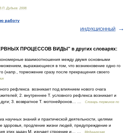
В
.
П
.
Дудьев
.
2008
.
ю работу
ИНДУКЦИОННЫЙ
НЕРВНЫХ ПРОЦЕССОВ ВИДЫ" в других словарях:
кономерные взаимоотношения между двумя основными
можением, выражающиеся в том, что возникновение одно го
го (напр., торможение сразу после прекращения своего
ник
вного рефлекса возникает под влиянием нового очага
ителей; 2. внутреннее Т. условного рефлекса возникает и
 дуги; 3. возвратное Т. мотонейронов… …
Словарь терминов по
а научных знаний и практической деятельности, целями
е здоровья, продление жизни людей, предупреждение и
ния этих задач М. изучает строение и… …
Медицинская