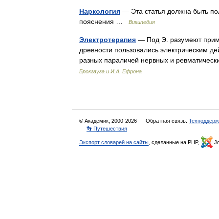
Наркология
— Эта статья должна быть по
пояснения …
Википедия
Электротерапия
— Под Э. разумеют приме
древности пользовались электрическим де
разных параличей нервных и ревматически
Брокгауза и И.А. Ефрона
© Академик, 2000-2026
Обратная связь:
Техподдерж
👣 Путешествия
Экспорт словарей на сайты
, сделанные на PHP,
Jo