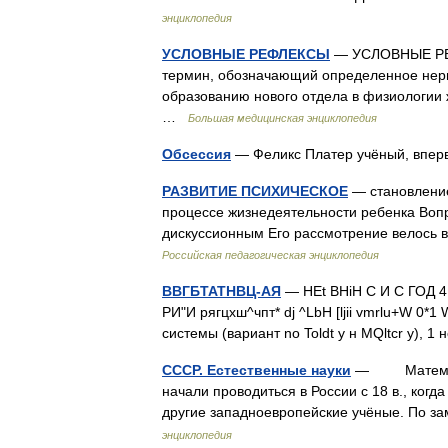
энциклопедия
УСЛОВНЫЕ РЕФЛЕКСЫ
— УСЛОВНЫЕ РЕФ
термин, обозначающий определенное нерв
образованию нового отдела в физиологии 
…
Большая медицинская энциклопедия
Обсессия
— Феликс Платер учёный, впе
РАЗВИТИЕ ПСИХИЧЕСКОЕ
— становление
процессе жизнедеятельности ребенка Вопр
дискуссионным Его рассмотрение велось 
Российская педагогическая энциклопедия
ВВГБТАТНВЦ-АЯ
— HEt BHiH С И С ГОД 4
РИ"И рягцхш^чпт* dj ^LbH [ljii vmrlu+W 0*1
системы (вариант no Toldt y н MQltcr y), 
СССР. Естественные науки
— Математи
начали проводиться в России с 18 в., когд
другие западноевропейские учёные. По 
энциклопедия