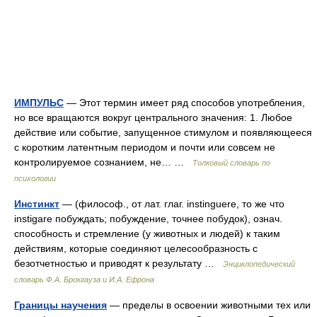
ИМПУЛЬС
— Этот термин имеет ряд способов употребления,
но все вращаются вокруг центрального значения: 1. Любое
действие или событие, запущенное стимулом и появляющееся
с коротким латентным периодом и почти или совсем не
контролируемое сознанием, не… …
Толковый словарь по
психологии
Инстинкт
— (философ., от лат. глаг. instinguere, то же что
instigare побуждать; побуждение, точнее побудок), означ.
способность и стремление (у животных и людей) к таким
действиям, которые соединяют целесообразность с
безотчетностью и приводят к результату …
Энциклопедический
словарь Ф.А. Брокгауза и И.А. Ефрона
Границы научения
— пределы в освоении животными тех или