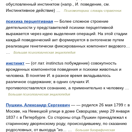
обусловленный инстинктом (напр., И. поведение, см.
Инстинктивное действие) …
Психомоторика: cловарь-справочник
психика перцептивная
— Более сложное строение
деятельности у представителей психики перцептивной
выражается через идею выделения операций. На этой стадии
каждый поведенческий акт формируется в онтогенезе путем
реализации генетически фиксированных компонент видового…
…
Большая психологическая энциклопедия
инстинкт
— (от лат. instinctus побуждение) совокупность
врожденных компонентов поведения и психики животных и
человека. В понятие И. в разное время вкладывалось
различное содержание; в одних случаях И.
противопоставлялся сознанию, а применительно к человеку …
Большая психологическая энциклопедия
Пушкин, Александр Сергеевич
— — родился 26 мая 1799 г. в
Москве, на Немецкой улице в доме Скворцова; умер 29 января
1837 г. в Петербурге. Со стороны отца Пушкин принадлежал к
старинному дворянскому роду, происходившему, по сказанию
родословных, от выходца "из… …
Большая биографическая