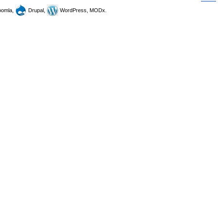
omla,
Drupal,
WordPress, MODx.