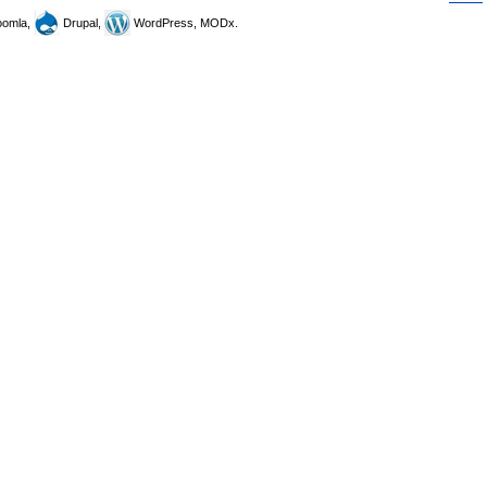
omla,
Drupal,
WordPress, MODx.