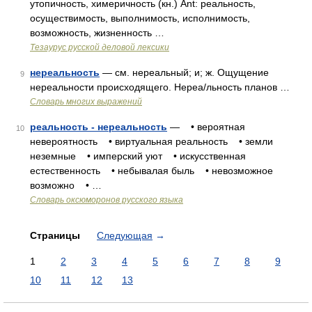
утопичность, химеричность (кн.) Ant: реальность,
осуществимость, выполнимость, исполнимость,
возможность, жизненность …
Тезаурус русской деловой лексики
нереальность
— см. нереальный; и; ж. Ощущение
9
нереальности происходящего. Нереа/льность планов …
Словарь многих выражений
реальность - нереальность
— • вероятная
10
невероятность • виртуальная реальность • земли
неземные • имперский уют • искусственная
естественность • небывалая быль • невозможное
возможно • …
Словарь оксюморонов русского языка
Страницы
Следующая
→
1
2
3
4
5
6
7
8
9
10
11
12
13