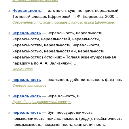
Толковый словарь Ожегова
Нереальность
— ж. отвлеч. сущ. по прил. нереальный
4
Толковый словарь Ефремовой. Т. Ф. Ефремова. 2000 …
Современный толковый словарь русского языка Ефремовой
нереальность
— нереальность, нереальности,
5
нереальности, нереальностей, нереальности,
нереальностям, нереальность, нереальности,
нереальностью, нереальностями, нереальности,
нереальностях (Источник: «Полная акцентуированная
парадигма по А. А. Зализняку») …
Формы слов
нереальность
— реальность действительность факт явь …
6
Словарь антонимов
нереальность
— нере альность, и …
7
Русский орфографический словарь
нереальность
— Syn: неосуществимость,
8
невыполнимость, неисполнимость (редк.), несбыточность,
невозможность, нежизненность, фантастичность,