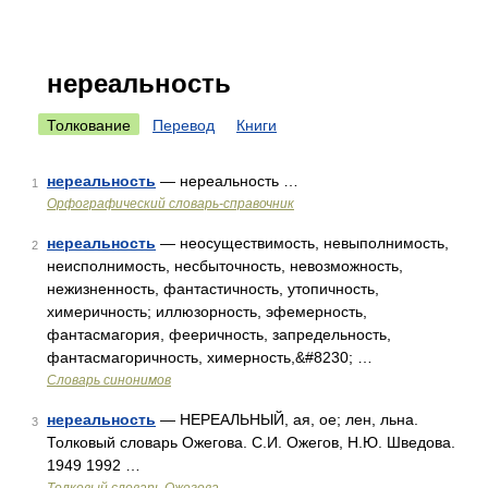
нереальность
Толкование
Перевод
Книги
нереальность
— нереальность …
1
Орфографический словарь-справочник
нереальность
— неосуществимость, невыполнимость,
2
неисполнимость, несбыточность, невозможность,
нежизненность, фантастичность, утопичность,
химеричность; иллюзорность, эфемерность,
фантасмагория, фееричность, запредельность,
фантасмагоричность, химерность,&#8230; …
Словарь синонимов
нереальность
— НЕРЕАЛЬНЫЙ, ая, ое; лен, льна.
3
Толковый словарь Ожегова. С.И. Ожегов, Н.Ю. Шведова.
1949 1992 …