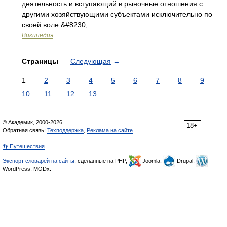
деятельность и вступающий в рыночные отношения с
другими хозяйствующими субъектами исключительно по
своей воле.&#8230; …
Википедия
Страницы
Следующая
→
1
2
3
4
5
6
7
8
9
10
11
12
13
© Академик, 2000-2026
18+
Обратная связь:
Техподдержка
,
Реклама на сайте
👣 Путешествия
Экспорт словарей на сайты
, сделанные на PHP,
Joomla,
Drupal,
WordPress, MODx.