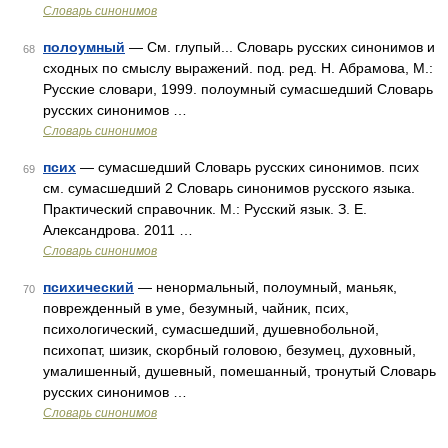
Словарь синонимов
полоумный
— См. глупый... Словарь русских синонимов и
68
сходных по смыслу выражений. под. ред. Н. Абрамова, М.:
Русские словари, 1999. полоумный сумасшедший Словарь
русских синонимов …
Словарь синонимов
псих
— сумасшедший Словарь русских синонимов. псих
69
см. сумасшедший 2 Словарь синонимов русского языка.
Практический справочник. М.: Русский язык. З. Е.
Александрова. 2011 …
Словарь синонимов
психический
— ненормальный, полоумный, маньяк,
70
поврежденный в уме, безумный, чайник, псих,
психологический, сумасшедший, душевнобольной,
психопат, шизик, скорбный головою, безумец, духовный,
умалишенный, душевный, помешанный, тронутый Словарь
русских синонимов …
Словарь синонимов