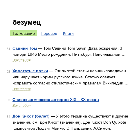
безумец
Толкование
Перевод
Книги
Савини Том
— Том Савини Tom Savini Дата рождения: 3
61
ноября 1946 Место рождения: Питтсбург, Пенсильвания …
Википедия
Хвостатые вояки
— Стиль этой статьи неэнциклопедичен
62
или нарушает нормы русского языка. Статью следует
исправить согласно стилистическим правилам Википедии …
Википедия
Список армянских авторов XIX—XX веков
— …
63
Википедия
Дон Кихот (балет)
— У этого термина существуют и другие
64
значения, см. Дон Кихот (значения). Дон Кихот Don Quixote
Композитор Людвиг Минкус Э.Направник, А.Симон,