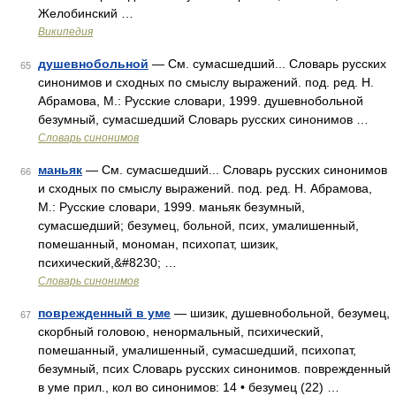
Желобинский …
Википедия
душевнобольной
— См. сумасшедший... Словарь русских
65
синонимов и сходных по смыслу выражений. под. ред. Н.
Абрамова, М.: Русские словари, 1999. душевнобольной
безумный, сумасшедший Словарь русских синонимов …
Словарь синонимов
маньяк
— См. сумасшедший... Словарь русских синонимов
66
и сходных по смыслу выражений. под. ред. Н. Абрамова,
М.: Русские словари, 1999. маньяк безумный,
сумасшедший; безумец, больной, псих, умалишенный,
помешанный, мономан, психопат, шизик,
психический,&#8230; …
Словарь синонимов
поврежденный в уме
— шизик, душевнобольной, безумец,
67
скорбный головою, ненормальный, психический,
помешанный, умалишенный, сумасшедший, психопат,
безумный, псих Словарь русских синонимов. поврежденный
в уме прил., кол во синонимов: 14 • безумец (22) …