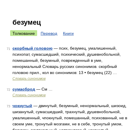
безумец
Толкование
Перевод
Книги
скорбный головою
— псих, безумец, умалишенный,
71
психопат, сумасшедший, психический, душевнобольной,
помешанный, безумный, поврежденный в уме,
ненормальный Словарь русских синонимов. скорбный
головою прил., кол во синонимов: 13 • безумец (22) …
Словарь синонимов
сумасброд
— См …
72
Словарь синонимов
чокнутый
— двинутый, безумный, ненормальный, шизоид,
73
шизанутый, сумасшедший, трахнутый, душевнобольной,
умалишенный, чпокнутый, помешанный, психованный, не в
своем уме, тронутый мозгами, не в себе, тронутый умом,