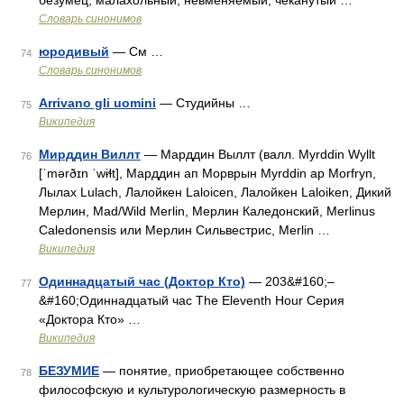
безумец, малахольный, невменяемый, чеканутый …
Словарь синонимов
юродивый
— См …
74
Словарь синонимов
Arrivano gli uomini
— Студийны …
75
Википедия
Мирддин Виллт
— Марддин Выллт (валл. Myrddin Wyllt
76
[ˈmərðɪn ˈwɨɬt], Марддин ап Морврын Myrddin ap Morfryn,
Лылах Lulach, Лалойкен Laloicen, Лалойкен Laloiken, Дикий
Мерлин, Mad/Wild Merlin, Мерлин Каледонский, Merlinus
Caledonensis или Мерлин Сильвестрис, Merlin …
Википедия
Одиннадцатый час (Доктор Кто)
— 203&#160;–
77
&#160;Одиннадцатый час The Eleventh Hour Серия
«Доктора Кто» …
Википедия
БЕЗУМИЕ
— понятие, приобретающее собственно
78
философскую и культурологическую размерность в