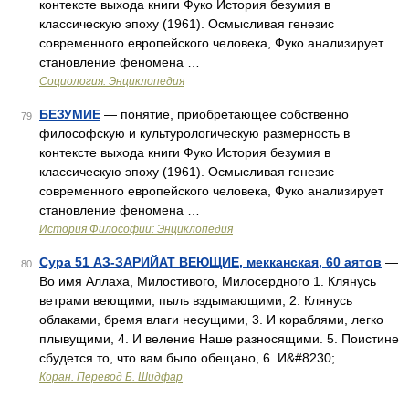
контексте выхода книги Фуко История безумия в
классическую эпоху (1961). Осмысливая генезис
современного европейского человека, Фуко анализирует
становление феномена …
Социология: Энциклопедия
БЕЗУМИЕ
— понятие, приобретающее собственно
79
философскую и культурологическую размерность в
контексте выхода книги Фуко История безумия в
классическую эпоху (1961). Осмысливая генезис
современного европейского человека, Фуко анализирует
становление феномена …
История Философии: Энциклопедия
Сура 51 АЗ-ЗАРИЙАТ ВЕЮЩИЕ, мекканская, 60 аятов
—
80
Во имя Аллаха, Милостивого, Милосердного 1. Клянусь
ветрами веющими, пыль вздымающими, 2. Клянусь
облаками, бремя влаги несущими, 3. И кораблями, легко
плывущими, 4. И веление Наше разносящими. 5. Поистине
сбудется то, что вам было обещано, 6. И&#8230; …
Коран. Перевод Б. Шидфар