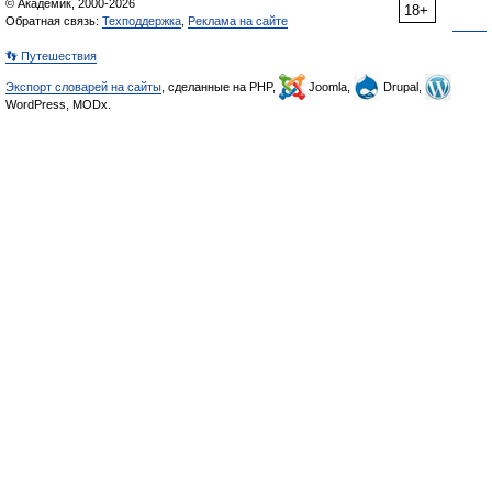
© Академик, 2000-2026
18+
Обратная связь:
Техподдержка
,
Реклама на сайте
👣 Путешествия
Экспорт словарей на сайты
, сделанные на PHP,
Joomla,
Drupal,
WordPress, MODx.