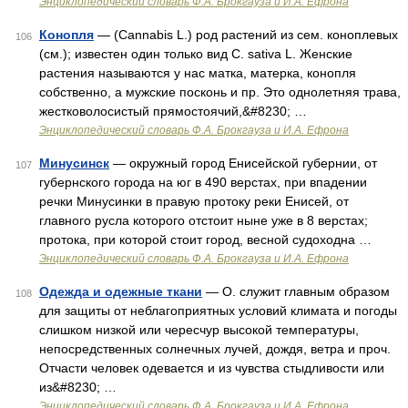
Энциклопедический словарь Ф.А. Брокгауза и И.А. Ефрона
Конопля
— (Cannabis L.) род растений из сем. коноплевых
106
(см.); известен один только вид С. sativa L. Женские
растения называются у нас матка, матерка, конопля
собственно, а мужские посконь и пр. Это однолетняя трава,
жестковолосистый прямостоячий,&#8230; …
Энциклопедический словарь Ф.А. Брокгауза и И.А. Ефрона
Минусинск
— окружный город Енисейской губернии, от
107
губернского города на юг в 490 верстах, при впадении
речки Минусинки в правую протоку реки Енисей, от
главного русла которого отстоит ныне уже в 8 верстах;
протока, при которой стоит город, весной судоходна …
Энциклопедический словарь Ф.А. Брокгауза и И.А. Ефрона
Одежда и одежные ткани
— О. служит главным образом
108
для защиты от неблагоприятных условий климата и погоды
слишком низкой или чересчур высокой температуры,
непосредственных солнечных лучей, дождя, ветра и проч.
Отчасти человек одевается и из чувства стыдливости или
из&#8230; …
Энциклопедический словарь Ф.А. Брокгауза и И.А. Ефрона