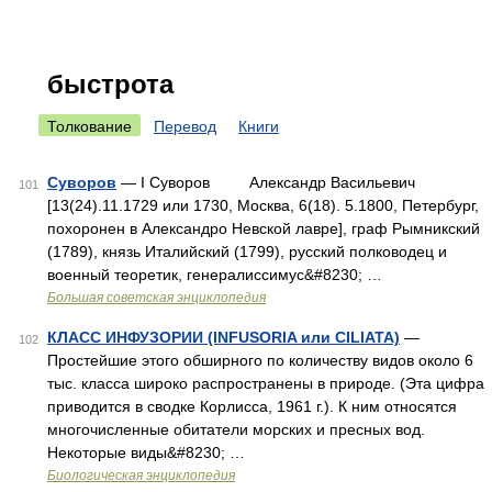
быстрота
Толкование
Перевод
Книги
Суворов
— I Суворов Александр Васильевич
101
[13(24).11.1729 или 1730, Москва, 6(18). 5.1800, Петербург,
похоронен в Александро Невской лавре], граф Рымникский
(1789), князь Италийский (1799), русский полководец и
военный теоретик, генералиссимус&#8230; …
Большая советская энциклопедия
КЛАСС ИНФУЗОРИИ (INFUSORIA или CILIATA)
—
102
Простейшие этого обширного по количеству видов около 6
тыс. класса широко распространены в природе. (Эта цифра
приводится в сводке Корлисса, 1961 г.). К ним относятся
многочисленные обитатели морских и пресных вод.
Некоторые виды&#8230; …
Биологическая энциклопедия