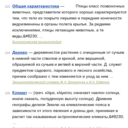
Общая характеристика
— Птицы класс позвоночных
103
животных, представители которого хорошо характеризуются
тем, что тело их покрыто перьями и передние конечности
видоизменены в органы полета крылья. За редкими
исключениями, птицы летающие животные, а те
виды,&#8230; …
Биологическая энциклопедия
Дерево
— деревянистое растение с очищенным от сучьев
104
в нижней части стволом и кроной, или вершиной,
образуемой из сучьев и ветвей в верхней части. Д. служит
предметом садового, паркового и лесного хозяйства,
причем сообразно с тем изменяется и уход за ним …
Энциклопедический словарь Ф.А. Брокгауза и И.А. Ефрона
Климат
— (греч. κλίμα, κλίματος означает наклон солнца,
105
иначе сказать, полуденную высоту солнца). Древние
географы делили Землю на климатические пояса в
зависимости от этого явления и длины дня, принимая в
расчет так называемые астрономические климаты,&#8230;
…