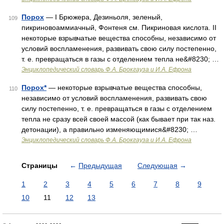
Порох
— I Брюжера, Дезиньоля, зеленый,
109
пикриновоаммиачный, Фонтеня см. Пикриновая кислота. II
некоторые взрывчатые вещества способны, независимо от
условий воспламенения, развивать свою силу постепенно,
т. е. превращаться в газы с отделением тепла не&#8230; …
Энциклопедический словарь Ф.А. Брокгауза и И.А. Ефрона
Порох*
— некоторые взрывчатые вещества способны,
110
независимо от условий воспламенения, развивать свою
силу постепенно, т. е. превращаться в газы с отделением
тепла не сразу всей своей массой (как бывает при так наз.
детонации), а правильно изменяющимися&#8230; …
Энциклопедический словарь Ф.А. Брокгауза и И.А. Ефрона
Страницы
←
Предыдущая
Следующая
→
1
2
3
4
5
6
7
8
9
10
11
12
13