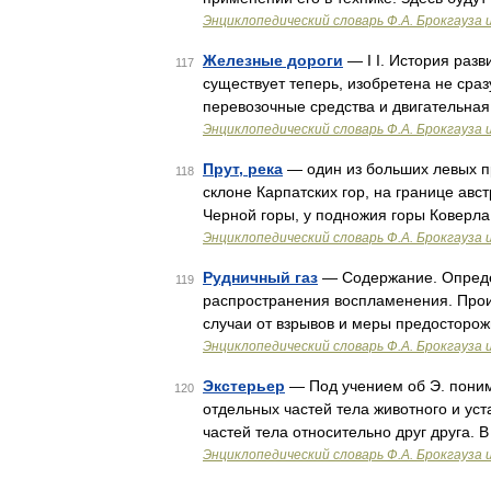
Энциклопедический словарь Ф.А. Брокгауза 
Железные дороги
— I I. История разв
117
существует теперь, изобретена не сраз
перевозочные средства и двигательна
Энциклопедический словарь Ф.А. Брокгауза 
Прут, река
— один из больших левых п
118
склоне Карпатских гор, на границе авс
Черной горы, у подножия горы Коверла
Энциклопедический словарь Ф.А. Брокгауза 
Рудничный газ
— Содержание. Определ
119
распространения воспламенения. Прои
случаи от взрывов и меры предосторо
Энциклопедический словарь Ф.А. Брокгауза 
Экстерьер
— Под учением об Э. пони
120
отдельных частей тела животного и ус
частей тела относительно друг друга. 
Энциклопедический словарь Ф.А. Брокгауза 