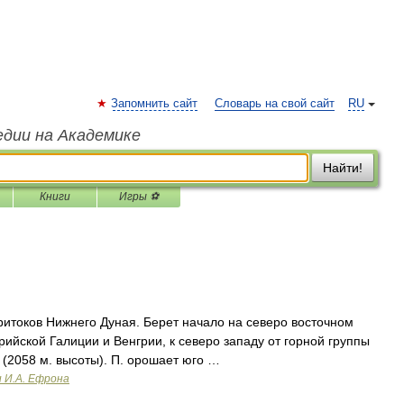
Запомнить сайт
Словарь на свой сайт
RU
едии на Академике
Найти!
Книги
Игры ⚽
итоков Нижнего Дуная. Берет начало на северо восточном
трийской Галиции и Венгрии, к северо западу от горной группы
 (2058 м. высоты). П. орошает юго …
и И.А. Ефрона