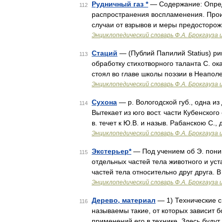
Рудничный газ *
— Содержание: Опреде
112
распространения воспламенения. Прои
случаи от взрывов и меры предосторо
Энциклопедический словарь Ф.А. Брокгауза 
Стаций
— (Публий Папилий Statius) римс
113
обработку стихотворного таланта С. ок
стоял во главе школы поэзии в Неапол
Энциклопедический словарь Ф.А. Брокгауза 
Сухона
— р. Вологодской губ., одна из
114
Вытекает из юго вост. части Кубенског
в. течет к Ю.В. и назыв. Рабанскою С.,
Энциклопедический словарь Ф.А. Брокгауза 
Экстерьер*
— Под учением об Э. пони
115
отдельных частей тела животного и ус
частей тела относительно друг друга. 
Энциклопедический словарь Ф.А. Брокгауза 
Дерево, материал
— 1) Технические с
116
называемы такие, от которых зависит 
применений его в технике. Здесь буду