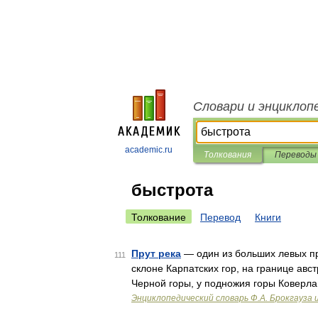
Словари и энциклоп
academic.ru
Толкования
Переводы
быстрота
Толкование
Перевод
Книги
Прут река
— один из больших левых пр
111
склоне Карпатских гор, на границе авс
Черной горы, у подножия горы Коверла
Энциклопедический словарь Ф.А. Брокгауза 