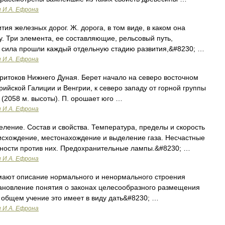
и И.А. Ефрона
ития железных дорог. Ж. дорога, в том виде, в каком она
у. Три элемента, ее составляющие, рельсовый путь,
я сила прошли каждый отдельную стадию развития,&#8230; …
и И.А. Ефрона
ритоков Нижнего Дуная. Берет начало на северо восточном
трийской Галиции и Венгрии, к северо западу от горной группы
 (2058 м. высоты). П. орошает юго …
и И.А. Ефрона
ение. Состав и свойства. Температура, пределы и скорость
схождение, местонахождение и выделение газа. Несчастные
жности против них. Предохранительные лампы.&#8230; …
и И.А. Ефрона
мают описание нормального и ненормального строения
тановление понятия о законах целесообразного размещения
В общем учение это имеет в виду дать&#8230; …
и И.А. Ефрона