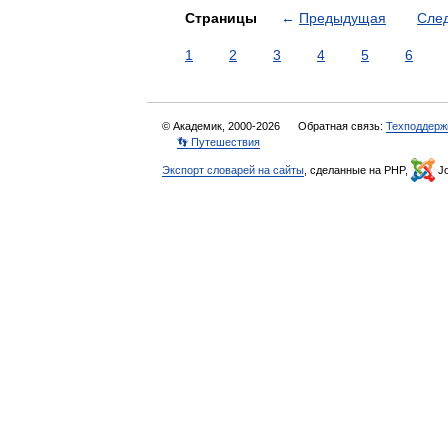
Страницы
←
Предыдущая
Сле
1
2
3
4
5
6
© Академик, 2000-2026
Обратная связь:
Техподдерж
👣 Путешествия
Экспорт словарей на сайты
, сделанные на PHP,
Jo