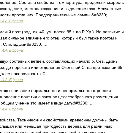
ление. Состав и свойства. Температура, пределы и скорость
схождение, местонахождение и выделение газа. Несчастные
жности против них. Предохранительные лампы.&#8230; …
и И.А. Ефрона
кий поэт (род. ок. 40, ум. после 95 г. по Р. Хр.). На развитие и
азал сильное влияние его отец, который был также поэтом и
е. С. младший&#8230; …
и И.А. Ефрона
 двух составных ветвей, составляющих начало р. Сев. Двины.
о оз; до переката или отделения Окольной С. на протяжении 65
 далее поворачивает к С …
и И.А. Ефрона
мают описание нормального и ненормального строения
тановление понятия о законах целесообразного размещения
В общем учение это имеет в виду дать&#8230; …
и И.А. Ефрона
войства. Техническими свойствами древесины должны быть
большая или меньшая пригодность дерева для различных
т рассмотрены важнейшие из таких свойств древесины …