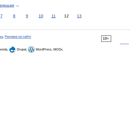
дующая
→
7
8
9
10
11
12
13
ка
,
Реклама на сайте
18+
omla,
Drupal,
WordPress, MODx.