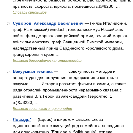
стремительность, резвость, бойкость, расторопность, прыть,
прыткость; скорость; юркость, поспешность,&#8230; …
Словарь синонимов
Суворов, Александр Васильевич
— (князь Италийский,
74
граф Рымникский) &mdash; генералиссимус Российских
войск, фельдмаршал австрийской армии, великий маршал
войск пьемонтских, граф Священной Римской империи,
наследственный принц Сардинского королевского дома,
гранд короны и кузен …
Большая биографическая энциклопедия
Вакуумная техника
— совокупность методов и
75
аппаратуры для получения, поддержания и контроля
вакуума. История развития физики и химии, а также
ряда отраслей промышленности неразрывно связана с
развитием В. т. Герон из Александрии (вероятно, 1
в.)&#8230; …
Большая советская энциклопедия
Лошадь*
— (Equus) в широком смысле слова
76
единственный ныне живущий род семейства лошадиных,
или однокопытных (Equidae s. Solidungula), отряда