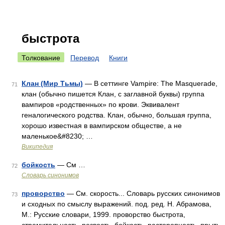
быстрота
Толкование
Перевод
Книги
Клан (Мир Тьмы)
— В сеттинге Vampire: The Masquerade,
71
клан (обычно пишется Клан, с заглавной буквы) группа
вампиров «родственных» по крови. Эквивалент
геналогического родства. Клан, обычно, большая группа,
хорошо известная в вампирском обществе, а не
маленькое&#8230; …
Википедия
бойкость
— См …
72
Словарь синонимов
проворство
— См. скорость... Словарь русских синонимов
73
и сходных по смыслу выражений. под. ред. Н. Абрамова,
М.: Русские словари, 1999. проворство быстрота,