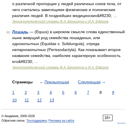
о различной пропорции у людей различных соков тела, от
чего считались зависящими физические и психические
различия людей. В позднейших медицинских&#8230; …
Энциклопедический словарь Ф.А. Брокгауза и И.А. Ефрона
Лошадь
— (Equus) в широком смысле слова единственный
80
ныне живущий род семейства лошадиных, или
однокопытных (Equidae s. Solidungula), отряда
непарнокопытных (Perissodactyla). Как показывает второе
название семейства, наиболее характерную особенность
его&#8230; …
Энциклопедический словарь Ф.А. Брокгауза и И.А. Ефрона
Страницы
←
Предыдущая
Следующая
→
1
2
3
4
5
6
7
8
9
10
11
12
13
© Академик, 2000-2026
18+
Обратная связь:
Техподдержка
,
Реклама на сайте