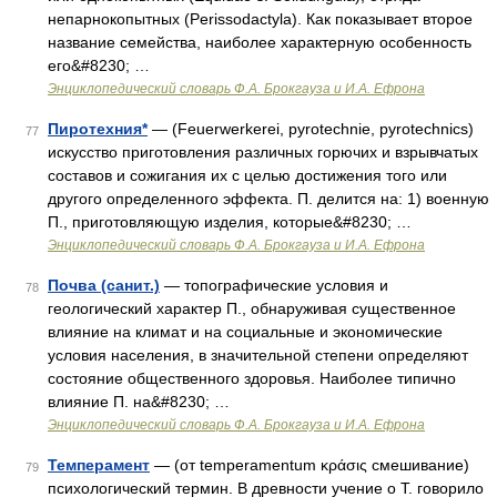
непарнокопытных (Perissodactyla). Как показывает второе
название семейства, наиболее характерную особенность
его&#8230; …
Энциклопедический словарь Ф.А. Брокгауза и И.А. Ефрона
Пиротехния*
— (Feuerwerkerei, pyrotechnie, pyrotechnics)
77
искусство приготовления различных горючих и взрывчатых
составов и сожигания их с целью достижения того или
другого определенного эффекта. П. делится на: 1) военную
П., приготовляющую изделия, которые&#8230; …
Энциклопедический словарь Ф.А. Брокгауза и И.А. Ефрона
Почва (санит.)
— топографические условия и
78
геологический характер П., обнаруживая существенное
влияние на климат и на социальные и экономические
условия населения, в значительной степени определяют
состояние общественного здоровья. Наиболее типично
влияние П. на&#8230; …
Энциклопедический словарь Ф.А. Брокгауза и И.А. Ефрона
Темперамент
— (от temperamentum κράσις смешивание)
79
психологический термин. В древности учение о Т. говорило