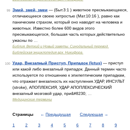
Змий, змей, змеи
— (Быт.3:1 ) животное пресмыкающееся,
99
отличающееся своею хитростью (Мат.10:16 ), равно как
паническим страхом, который оно наводит на человека и
животных. Известно более 600 видов этого
пресмыкающегося, большая часть которых действительно
ужасны по …
Библия. Ветхий и Новый заветы. Синодальный перевод.
Библейская энциклопедия арх. Никифора.
Удар, Внезапный Приступ, Припадок (Ictus)
— приступ
100
или какой либо внезапный припадок. Данный термин часто
используется по отношению к эпилептическим припадкам,
что отражает внезапность их наступления.УДАР, ИНСУЛЬТ
(stroke), АПОПЛЕКСИЯ, УДАР АПОПЛЕКСИЧЕСКИЙ
внезапный мозговой удар, при&#8230; …
Медицинские термины
Страницы
←
Предыдущая
Следующая
→
1
2
3
4
5
6
7
8
9