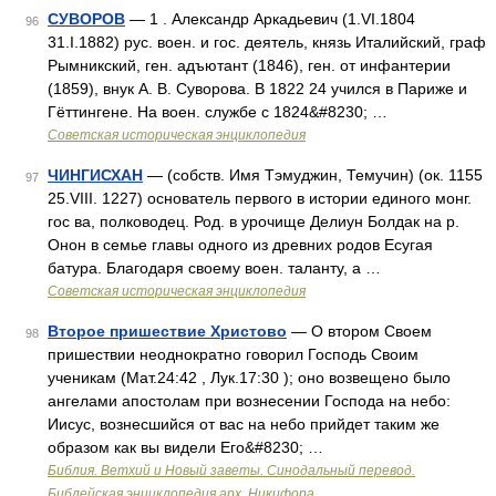
СУВОРОВ
— 1 . Александр Аркадьевич (1.VI.1804
96
31.I.1882) рус. воен. и гос. деятель, князь Италийский, граф
Рымникский, ген. адъютант (1846), ген. от инфантерии
(1859), внук А. В. Суворова. В 1822 24 учился в Париже и
Гёттингене. На воен. службе с 1824&#8230; …
Советская историческая энциклопедия
ЧИНГИСХАН
— (собств. Имя Тэмуджин, Темучин) (ок. 1155
97
25.VIII. 1227) основатель первого в истории единого монг.
гос ва, полководец. Род. в урочище Делиун Болдак на р.
Онон в семье главы одного из древних родов Есугая
батура. Благодаря своему воен. таланту, а …
Советская историческая энциклопедия
Второе пришествие Христово
— О втором Своем
98
пришествии неоднократно говорил Господь Своим
ученикам (Мат.24:42 , Лук.17:30 ); оно возвещено было
ангелами апостолам при вознесении Господа на небо:
Иисус, вознесшийся от вас на небо прийдет таким же
образом как вы видели Его&#8230; …
Библия. Ветхий и Новый заветы. Синодальный перевод.
Библейская энциклопедия арх. Никифора.