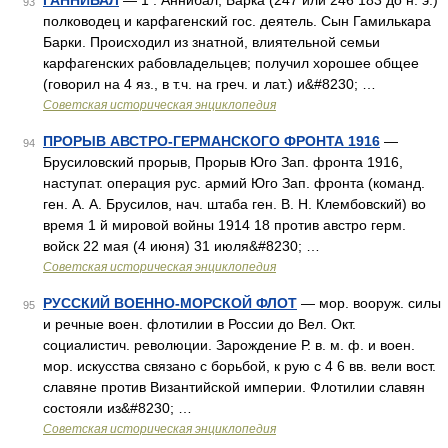
ГАННИБАЛ
— 1 . Аннибал, Барка (247 или 246 183 до н. э.)
93
полководец и карфагенский гос. деятель. Сын Гамилькара
Барки. Происходил из знатной, влиятельной семьи
карфагенских рабовладельцев; получил хорошее общее
(говорил на 4 яз., в т.ч. на греч. и лат.) и&#8230; …
Советская историческая энциклопедия
ПРОРЫВ АВСТРО-ГЕРМАНСКОГО ФРОНТА 1916
—
94
Брусиловский прорыв, Прорыв Юго Зап. фронта 1916,
наступат. операция рус. армий Юго Зап. фронта (команд.
ген. А. А. Брусилов, нач. штаба ген. В. Н. Клембовский) во
время 1 й мировой войны 1914 18 против австро герм.
войск 22 мая (4 июня) 31 июля&#8230; …
Советская историческая энциклопедия
РУССКИЙ ВОЕННО-МОРСКОЙ ФЛОТ
— мор. вооруж. силы
95
и речные воен. флотилии в России до Вел. Окт.
социалистич. революции. Зарождение Р. в. м. ф. и воен.
мор. искусства связано с борьбой, к рую с 4 6 вв. вели вост.
славяне против Византийской империи. Флотилии славян
состояли из&#8230; …
Советская историческая энциклопедия