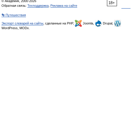
© Академик, 2000-2026
18+
Обратная связь:
Техподдержка
,
Реклама на сайте
👣 Путешествия
Экспорт словарей на сайты
, сделанные на PHP,
Joomla,
Drupal,
WordPress, MODx.