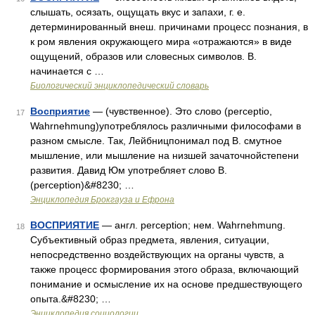
слышать, осязать, ощущать вкус и запахи, г. е.
детерминированный внеш. причинами процесс познания, в
к ром явления окружающего мира «отражаются» в виде
ощущений, образов или словесных символов. В.
начинается с …
Биологический энциклопедический словарь
Восприятие
— (чувственное). Это слово (perceptio,
17
Wahrnehmung)употреблялось различными философами в
разном смысле. Так, Лейбницпонимал под В. смутное
мышление, или мышление на низшей зачаточнойстепени
развития. Давид Юм употребляет слово В.
(perception)&#8230; …
Энциклопедия Брокгауза и Ефрона
ВОСПРИЯТИЕ
— англ. perception; нем. Wahrnehmung.
18
Субъективный образ предмета, явления, ситуации,
непосредственно воздействующих на органы чувств, а
также процесс формирования этого образа, включающий
понимание и осмысление их на основе предшествующего
опыта.&#8230; …
Энциклопедия социологии