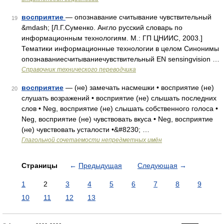
восприятие
— опознавание считывание чувствительный
19
&mdash; [Л.Г.Суменко. Англо русский словарь по
информационным технологиям. М.: ГП ЦНИИС, 2003.]
Тематики информационные технологии в целом Синонимы
опознаваниесчитываниечувствительный EN sensingvision …
Справочник технического переводчика
восприятие
— (не) замечать насмешки • восприятие (не)
20
слушать возражений • восприятие (не) слышать последних
слов • Neg, восприятие (не) слышать собственного голоса •
Neg, восприятие (не) чувствовать вкуса • Neg, восприятие
(не) чувствовать усталости •&#8230; …
Глагольной сочетаемости непредметных имён
Страницы
←
Предыдущая
Следующая
→
1
2
3
4
5
6
7
8
9
10
11
12
13